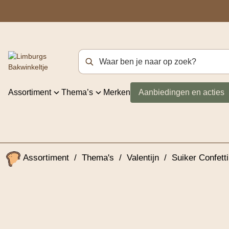
Zoekterm
Assortiment
Thema’s
Merken
Aanbiedingen en acties
Assortiment
/
Thema's
/
Valentijn
/
Suiker Confett