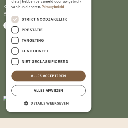
die zij hebben verzameld door uw gebruik
KVK 14069470
van hun diensten.
Privacybeleid
BTW NL809913914.B01
STRIKT NOODZAKELIJK
PRESTATIE
TARGETING
FUNCTIONEEL
NIET-GECLASSIFICEERD
ALLES ACCEPTEREN
ALLES AFWIJZEN
DETAILS WEERGEVEN
Strikt noodzakelijk
Prestatie