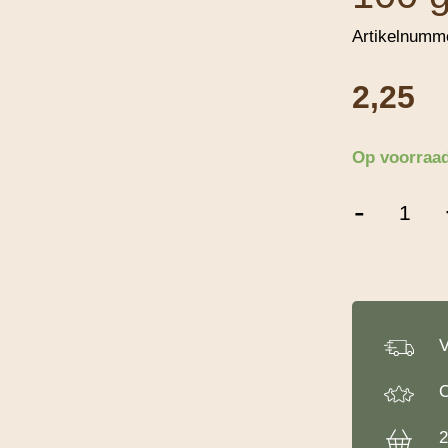
Artikelnumm
2,25
Op voorraa
Suiker
-
Confetti
Hartjes
Rood
100
gram
aantal
V
O
2