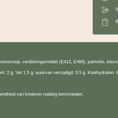
B
B
ucosestroop, verdikkingsmiddel (E413, E466), palmolie, kleu
it: 2 g, Vet 1,5 g, waarvan verzadigd: 0,5 g, Koolhydraten: 
ttendheid van kinderen nadelig beïnvloeden.