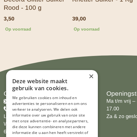
Rood - 100 g
3,50
39,00
Op voorraad
Op voorraad
×
Deze website maakt
gebruik van cookies.
Contact
Openingst
We gebruiken cookies om inhoud en
info@limburgsbakwinkeltje.nl
Ma t/m vrij – 
advertenties te personaliseren en om ons
+31455226693
17.00
verkeer te analyseren. We delen ook
informatie over uw gebruik van onze site
Limburgs Bakwinkeltje
Za & zo gesl
met onze advertentie- en analysepartners,
Wijngaardsweg 16
die deze kunnen combineren met andere
6412 PJ Heerlen
informatie die u aan hen heeft verstrekt of