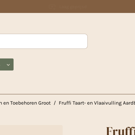
Laag geprijsd
s
en en Toebehoren Groot
/
Fruffi Taart- en Vlaaivulling Aard
Fruff