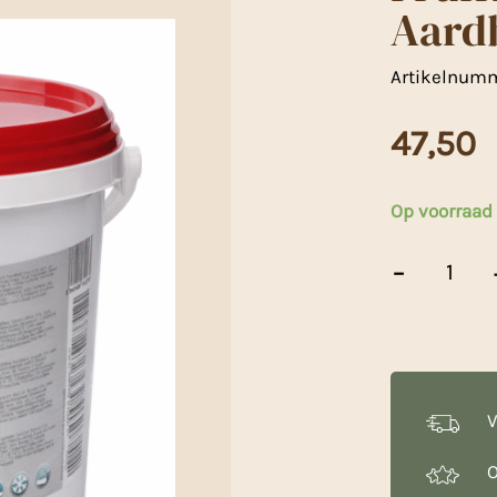
Aardb
Artikelnum
47,50
Op voorraad
Fruffi
-
Taart-
en
Vlaaivulling
Aardbei
Plus
-
6
V
Kg
aantal
O