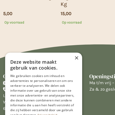
Kg
5,00
15,00
Op voorraad
Op voorraad
×
Deze website maakt
gebruik van cookies.
Contact
Openingst
We gebruiken cookies om inhoud en
advertenties te personaliseren en om ons
info@limburgsbakwinkeltje.nl
Ma t/m vrij – 
verkeer te analyseren. We delen ook
+31455226693
Za & zo gesl
informatie over uw gebruik van onze site
Limburgs Bakwinkeltje
met onze advertentie- en analysepartners,
die deze kunnen combineren met andere
Wijngaardsweg 16
informatie die u aan hen heeft verstrekt of
6412 PJ Heerlen
die zij hebben verzameld door uw gebruik
van hun diensten.