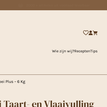
2000 + artikelen uit voorraad leverbaar
Wie zijn wij?
Recepten
Tips
bei Plus – 6 Kg
i Taart- en Vlaaivulling