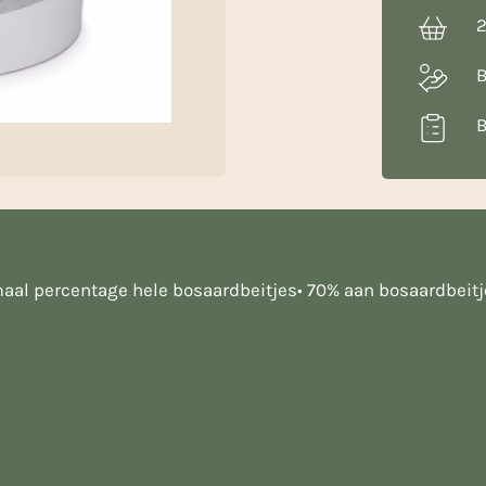
2
B
B
maal percentage hele bosaardbeitjes• 70% aan bosaardbeit