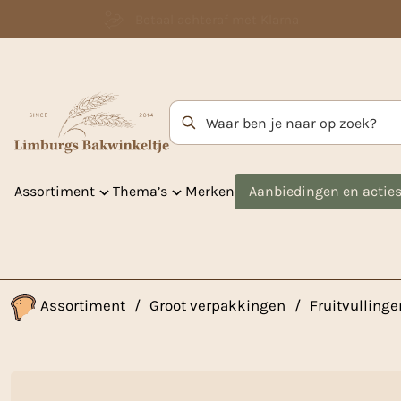
Betaal achteraf met Klarna
Zoekterm
Assortiment
Thema’s
Merken
Aanbiedingen en actie
Assortiment
/
Groot verpakkingen
/
Fruitvulling