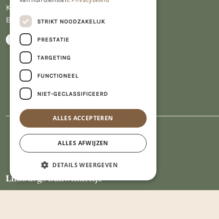
Privacybeleid
KVK 14069470
BTW NL809913914.B01
STRIKT NOODZAKELIJK
PRESTATIE
TARGETING
FUNCTIONEEL
NIET-GECLASSIFICEERD
ALLES ACCEPTEREN
ALLES AFWIJZEN
DETAILS WEERGEVEN
Strikt noodzakelijk
Prestatie
Targeting
Functioneel