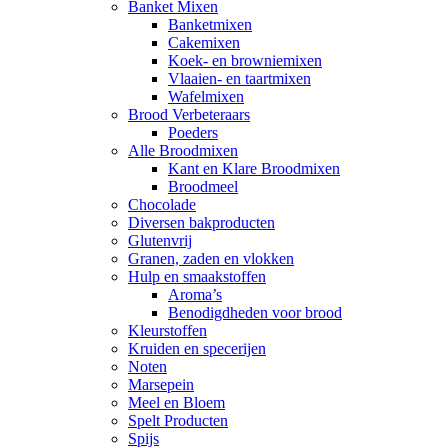
Banket Mixen
Banketmixen
Cakemixen
Koek- en browniemixen
Vlaaien- en taartmixen
Wafelmixen
Brood Verbeteraars
Poeders
Alle Broodmixen
Kant en Klare Broodmixen
Broodmeel
Chocolade
Diversen bakproducten
Glutenvrij
Granen, zaden en vlokken
Hulp en smaakstoffen
Aroma’s
Benodigdheden voor brood
Kleurstoffen
Kruiden en specerijen
Noten
Marsepein
Meel en Bloem
Spelt Producten
Spijs