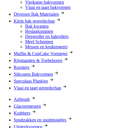
Vierkante bakvormen
Vlaai en taart bakvormen
Diversen Bak Materialen
Klein bak gereedschap
Bak kwasten
Beslagkommen
Deegroller en bakrollers
Meel Scheppen
Messen en keukengerei
Muffin & CupCake Vormpjes
Rijsmanden & Toebehoren
Roosters
Siliconen Bakvormen
Speculaas Plankjes
Vlaai en taart gereedschap
Airbrush
Glaceermessen
Krabbers
Spuitzakken en spuitmondjes
Uitsteekvormen