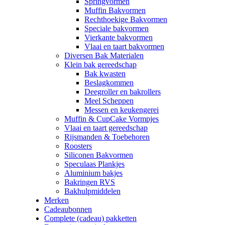
Springvormen
Muffin Bakvormen
Rechthoekige Bakvormen
Speciale bakvormen
Vierkante bakvormen
Vlaai en taart bakvormen
Diversen Bak Materialen
Klein bak gereedschap
Bak kwasten
Beslagkommen
Deegroller en bakrollers
Meel Scheppen
Messen en keukengerei
Muffin & CupCake Vormpjes
Vlaai en taart gereedschap
Rijsmanden & Toebehoren
Roosters
Siliconen Bakvormen
Speculaas Plankjes
Aluminium bakjes
Bakringen RVS
Bakhulpmiddelen
Merken
Cadeaubonnen
Complete (cadeau) pakketten