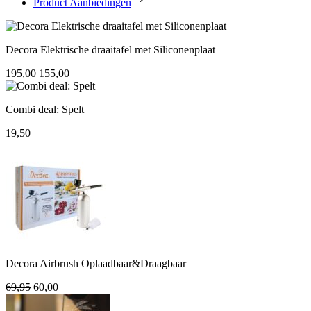
Product Aanbiedingen
Decora Elektrische draaitafel met Siliconenplaat
Oorspronkelijke
Huidige
195,00
155,00
prijs
prijs
was:
is:
Combi deal: Spelt
195,00.
155,00.
19,50
Decora Airbrush Oplaadbaar&Draagbaar
Oorspronkelijke
Huidige
69,95
60,00
prijs
prijs