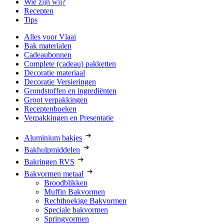
Wie zijn wij?
Recepten
Tips
Alles voor Vlaai
Bak materialen
Cadeaubonnen
Complete (cadeau) pakketten
Decoratie materiaal
Decoratie Versieringen
Grondstoffen en ingrediënten
Groot verpakkingen
Receptenboeken
Verpakkingen en Presentatie
Aluminium bakjes
Bakhulpmiddelen
Bakringen RVS
Bakvormen metaal
Broodblikken
Muffin Bakvormen
Rechthoekige Bakvormen
Speciale bakvormen
Springvormen