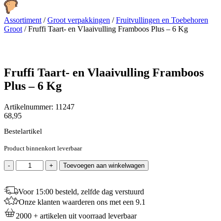
Assortiment
/
Groot verpakkingen
/
Fruitvullingen en Toebehoren
Groot
/
Fruffi Taart- en Vlaaivulling Framboos Plus – 6 Kg
Fruffi Taart- en Vlaaivulling Framboos
Plus – 6 Kg
Artikelnummer:
11247
68,95
Bestelartikel
Product binnenkort leverbaar
Fruffi
-
+
Toevoegen aan winkelwagen
Taart-
en
Vlaaivulling
Voor 15:00 besteld, zelfde dag verstuurd
Framboos
Onze klanten waarderen ons met een 9.1
Plus
2000 + artikelen uit voorraad leverbaar
-