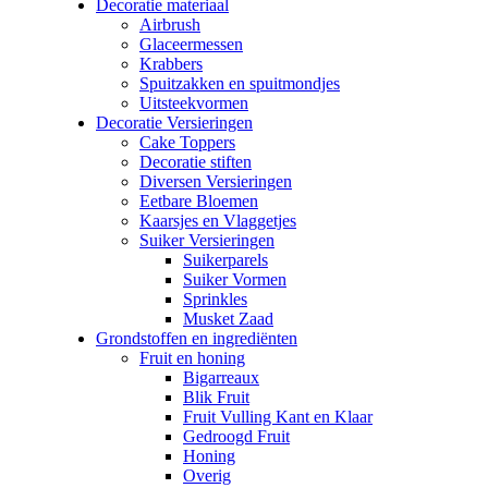
Decoratie materiaal
Airbrush
Glaceermessen
Krabbers
Spuitzakken en spuitmondjes
Uitsteekvormen
Decoratie Versieringen
Cake Toppers
Decoratie stiften
Diversen Versieringen
Eetbare Bloemen
Kaarsjes en Vlaggetjes
Suiker Versieringen
Suikerparels
Suiker Vormen
Sprinkles
Musket Zaad
Grondstoffen en ingrediënten
Fruit en honing
Bigarreaux
Blik Fruit
Fruit Vulling Kant en Klaar
Gedroogd Fruit
Honing
Overig