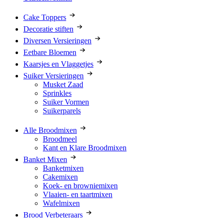
Cake Toppers
Decoratie stiften
Diversen Versieringen
Eetbare Bloemen
Kaarsjes en Vlaggetjes
Suiker Versieringen
Musket Zaad
Sprinkles
Suiker Vormen
Suikerparels
Alle Broodmixen
Broodmeel
Kant en Klare Broodmixen
Banket Mixen
Banketmixen
Cakemixen
Koek- en browniemixen
Vlaaien- en taartmixen
Wafelmixen
Brood Verbeteraars