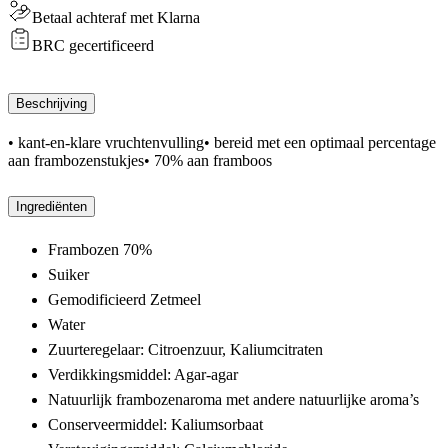
6
Betaal achteraf met Klarna
Kg
BRC gecertificeerd
aantal
Beschrijving
• kant-en-klare vruchtenvulling• bereid met een optimaal percentage
aan frambozenstukjes• 70% aan framboos
Ingrediënten
Frambozen 70%
Suiker
Gemodificieerd Zetmeel
Water
Zuurteregelaar: Citroenzuur, Kaliumcitraten
Verdikkingsmiddel: Agar-agar
Natuurlijk frambozenaroma met andere natuurlijke aroma’s
Conserveermiddel: Kaliumsorbaat