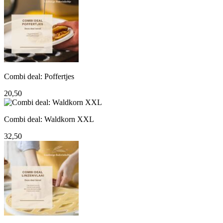
was:
is:
69,95.
60,00.
Combi deal: Poffertjes
20,50
Combi deal: Waldkorn XXL
32,50