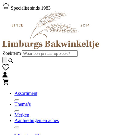
Naar
Naar
Specialist sinds 1983
hoofd-
footer
inhoud
gaan
gaan
Zoekterm
Assortiment
Thema’s
Merken
Aanbiedingen en acties