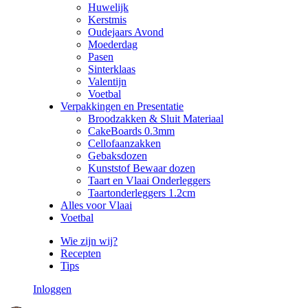
Huwelijk
Kerstmis
Oudejaars Avond
Moederdag
Pasen
Sinterklaas
Valentijn
Voetbal
Verpakkingen en Presentatie
Broodzakken & Sluit Materiaal
CakeBoards 0.3mm
Cellofaanzakken
Gebaksdozen
Kunststof Bewaar dozen
Taart en Vlaai Onderleggers
Taartonderleggers 1.2cm
Alles voor Vlaai
Voetbal
Wie zijn wij?
Recepten
Tips
Inloggen