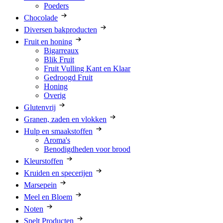
Poeders
Chocolade
Diversen bakproducten
Fruit en honing
Bigarreaux
Blik Fruit
Fruit Vulling Kant en Klaar
Gedroogd Fruit
Honing
Overig
Glutenvrij
Granen, zaden en vlokken
Hulp en smaakstoffen
Aroma's
Benodigdheden voor brood
Kleurstoffen
Kruiden en specerijen
Marsepein
Meel en Bloem
Noten
Spelt Producten