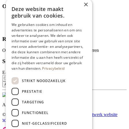
×
Over ons
Deze website maakt
gebruik van cookies.
Wie zijn wij?
Recepten
We gebruiken cookies om inhoud en
Tips
advertenties te personaliseren en om ons
verkeer te analyseren. We delen ook
Recensies
informatie over uw gebruik van onze site
met onze advertentie- en analysepartners,
Onze klanten waarderen ons met 4.9 van de 5 sterren
die deze kunnen combineren met andere
informatie die u aan hen heeft verstrekt of
Schrijf je in voor onze nieuwsbrief
die zij hebben verzameld door uw gebruik
van hun diensten.
Privacybeleid
E-mailadres
STRIKT NOODZAKELIJK
PRESTATIE
TARGETING
Al onze prijzen zijn incl. BTW
FUNCTIONEEL
© Copyright 2026 Limburgs Bakwinkeltje |
Maatwerk website
webmix
NIET-GECLASSIFICEERD