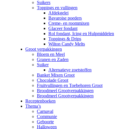
Suikers
Toppings en vullingen
Afdekgelei
Bavaroise poeders
Creme- en roommixen
Glaceer fondant
Rol fondant, Icing en Hulpmiddelen
Toppings & Drips
Wilton Candy Melts
Groot verpakkingen
Bloem en Meel
Granen en Zaden
Suiker
Alternatieve zoetstoffen
Banket Mixen Groot
Chocolade Groot
Fruitvullingen en Toebehoren Groot
Broodmeel Grootverpakkingen
Broodmeel Grootverpakkingen
Receptenboeken
Thema’s
Carnaval
Communie
Geboorte
Halloween