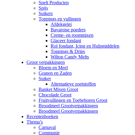
Spelt Producten
Spijs
Suikers
Toppings en vullingen
Afdekgelei
Bavaroise poeders
Creme- en roommixen
Glaceer fondant
Rol fondant, Icing en Hulpmiddelen
Toppings & Drips
Wilton Candy Melts
Groot verpakkingen
Bloem en Meel
Granen en Zaden
Suiker
Alternatieve zoetstoffen
Banket Mixen Groot
Chocolade Groot
Fruitvullingen en Toebehoren Groot
Broodmeel Grootverpakkingen
Broodmeel Grootverpakkingen
Receptenboeken
Thema’s
Carnaval
Communie