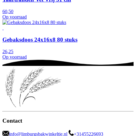
60,50
Op voorraad
Gebaksdoos 24x16x8 80 stuks
26,25
Op voorraad
Contact
info@limburgsbakwinkeltje.nl
+31455226693