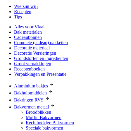
Wie zijn wij?
Recepten
Tips
Alles voor Vlaai
Bak materialen
Cadeaubonnen
Complete (cadeau) pakketten
Decoratie materiaal
Decoratie Versieringen
Grondstoffen en ingrediënten
Groot verpakkingen
Receptenboeken
Verpakkingen en Presentatie
Aluminium bakjes
Bakhulpmiddelen
Bakringen RVS
Bakvormen metaal
Broodblikken
Muffin Bakvormen
Rechthoekige Bakvormen
Speciale bakvormen