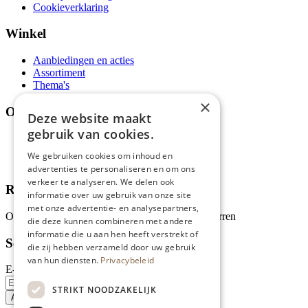
Cookieverklaring
Winkel
Aanbiedingen en acties
Assortiment
Thema's
×
Over ons
Deze website maakt
gebruik van cookies.
Wie zijn wij?
Recepten
We gebruiken cookies om inhoud en
Tips
advertenties te personaliseren en om ons
verkeer te analyseren. We delen ook
Recensies
informatie over uw gebruik van onze site
met onze advertentie- en analysepartners,
Onze klanten waarderen ons met 4.9 van de 5 sterren
die deze kunnen combineren met andere
informatie die u aan hen heeft verstrekt of
Schrijf je in voor onze nieuwsbrief
die zij hebben verzameld door uw gebruik
van hun diensten.
Privacybeleid
E-mailadres
STRIKT NOODZAKELIJK