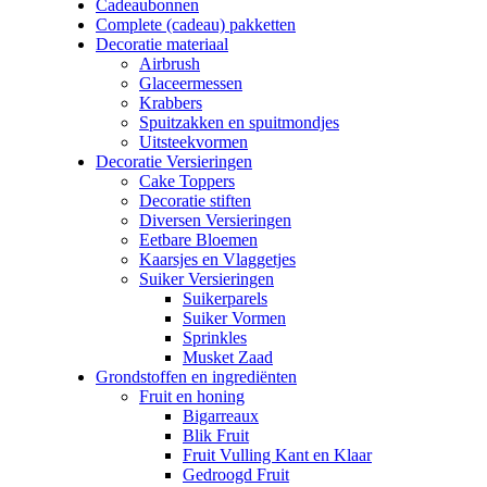
Cadeaubonnen
Complete (cadeau) pakketten
Decoratie materiaal
Airbrush
Glaceermessen
Krabbers
Spuitzakken en spuitmondjes
Uitsteekvormen
Decoratie Versieringen
Cake Toppers
Decoratie stiften
Diversen Versieringen
Eetbare Bloemen
Kaarsjes en Vlaggetjes
Suiker Versieringen
Suikerparels
Suiker Vormen
Sprinkles
Musket Zaad
Grondstoffen en ingrediënten
Fruit en honing
Bigarreaux
Blik Fruit
Fruit Vulling Kant en Klaar
Gedroogd Fruit