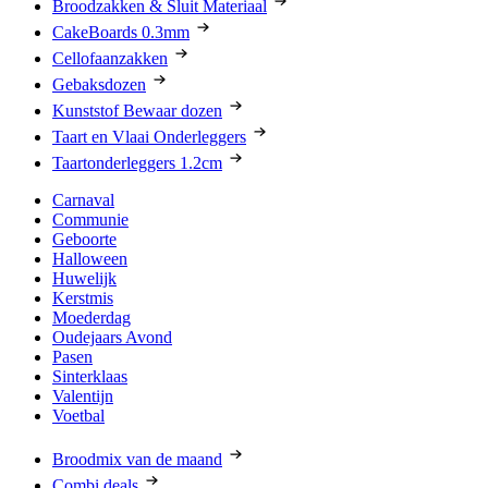
Broodzakken & Sluit Materiaal
CakeBoards 0.3mm
Cellofaanzakken
Gebaksdozen
Kunststof Bewaar dozen
Taart en Vlaai Onderleggers
Taartonderleggers 1.2cm
Carnaval
Communie
Geboorte
Halloween
Huwelijk
Kerstmis
Moederdag
Oudejaars Avond
Pasen
Sinterklaas
Valentijn
Voetbal
Broodmix van de maand
Combi deals