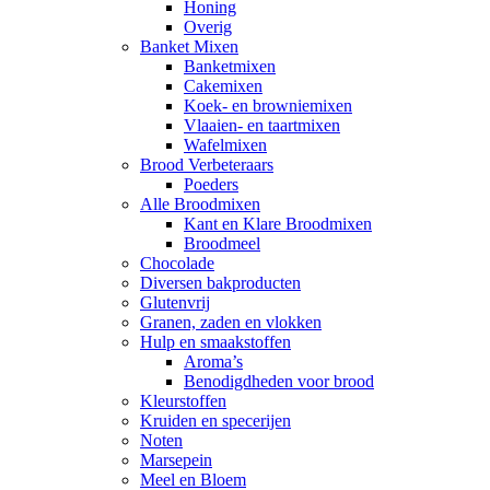
Honing
Overig
Banket Mixen
Banketmixen
Cakemixen
Koek- en browniemixen
Vlaaien- en taartmixen
Wafelmixen
Brood Verbeteraars
Poeders
Alle Broodmixen
Kant en Klare Broodmixen
Broodmeel
Chocolade
Diversen bakproducten
Glutenvrij
Granen, zaden en vlokken
Hulp en smaakstoffen
Aroma’s
Benodigdheden voor brood
Kleurstoffen
Kruiden en specerijen
Noten
Marsepein
Meel en Bloem