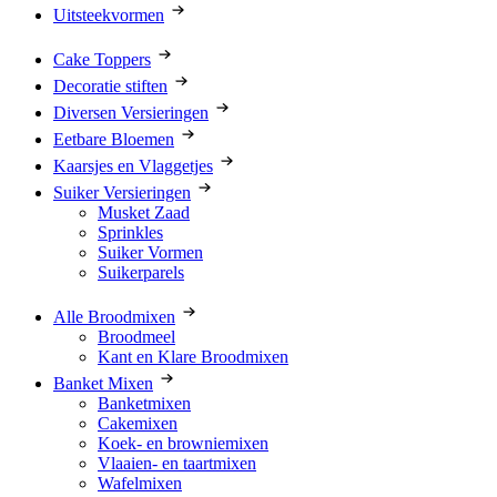
Uitsteekvormen
Cake Toppers
Decoratie stiften
Diversen Versieringen
Eetbare Bloemen
Kaarsjes en Vlaggetjes
Suiker Versieringen
Musket Zaad
Sprinkles
Suiker Vormen
Suikerparels
Alle Broodmixen
Broodmeel
Kant en Klare Broodmixen
Banket Mixen
Banketmixen
Cakemixen
Koek- en browniemixen
Vlaaien- en taartmixen
Wafelmixen