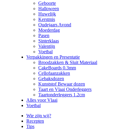
Geboorte
Halloween
Huwelijk
Kerstmis
Oudejaars Avond
Moederdag
Pasen
Sinterklaas
Valentijn
Voetbal
Verpakkingen en Presentatie
Broodzakken & Sluit Materiaal
CakeBoards 0.3mm
Cellofaanzakken
Gebaksdozen
Kunststof Bewaar dozen
Taart en Vlaai Onderleggers
Taartonderleggers 1.2cm
Alles voor Vlaai
Voetbal
Wie zijn wij?
Recepten
Tips