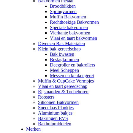
Bakvormen metaal
Broodblikken
Springvormen
Muffin Bakvormen
Rechthoekige Bakvormen
Speciale bakvormen
Vierkante bakvormen
Vlaai en taart bakvormen
Diversen Bak Materialen
Klein bak gereedschap
Bak kwasten
Beslagkommen
Deegroller en bakrollers
Meel Scheppen
Messen en keukengerei
Muffin & CupCake Vormpjes
Vlaai en taart gereedschap
Rijsmanden & Toebehoren
Roosters
Siliconen Bakvormen
Speculaas Plankjes
Aluminium bakjes
Bakringen RVS
Bakhulpmiddelen
Merken