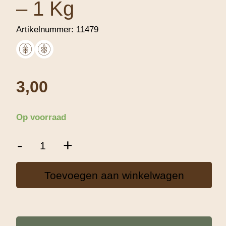
– 1 Kg
Artikelnummer:
11479
3,00
Op voorraad
Tarwe
-
+
Zemelen
Grof
-
Toevoegen aan winkelwagen
1
Kg
aantal