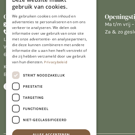
gebruik van cookies.
Contact
Openingst
We gebruiken cookies om inhoud en
advertenties te personaliseren en om ons
info@limburgsbakwinkeltje.nl
Ma t/m vrij – 
verkeer te analyseren. We delen ook
+31455226693
Za & zo gesl
informatie over uw gebruik van onze site
Limburgs Bakwinkeltje
met onze advertentie- en analysepartners,
die deze kunnen combineren met andere
Wijngaardsweg 16
informatie die u aan hen heeft verstrekt of
6412 PJ Heerlen
die zij hebben verzameld door uw gebruik
van hun diensten.
Privacybeleid
KVK 14069470
BTW NL809913914.B01
STRIKT NOODZAKELIJK
PRESTATIE
TARGETING
FUNCTIONEEL
NIET-GECLASSIFICEERD
ALLES ACCEPTEREN