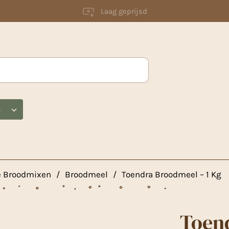
Laag geprijsd
s
e Broodmixen
/
Broodmeel
/
Toendra Broodmeel – 1 Kg
Toend