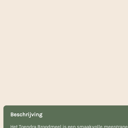
Beschrijving
Het Toendra Broodmeel is een smaakvolle meergranen