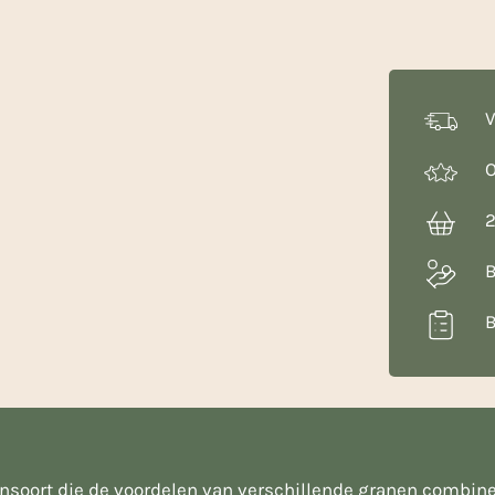
1
Kg
aantal
V
O
2
B
B
soort die de voordelen van verschillende granen combine