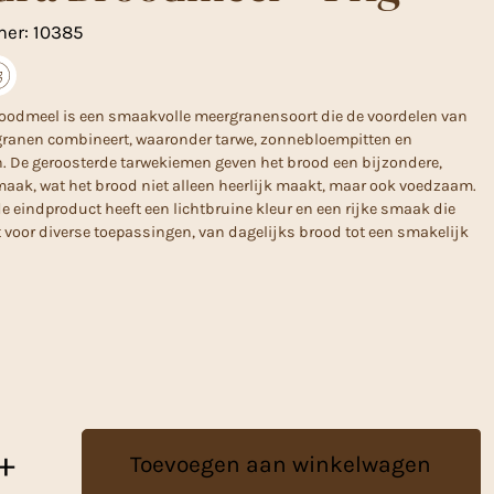
mer:
10385
oodmeel is een smaakvolle meergranensoort die de voordelen van
granen combineert, waaronder tarwe, zonnebloempitten en
 De geroosterde tarwekiemen geven het brood een bijzondere,
aak, wat het brood niet alleen heerlijk maakt, maar ook voedzaam.
 eindproduct heeft een lichtbruine kleur en een rijke smaak die
t voor diverse toepassingen, van dagelijks brood tot een smakelijk
+
Toevoegen aan winkelwagen