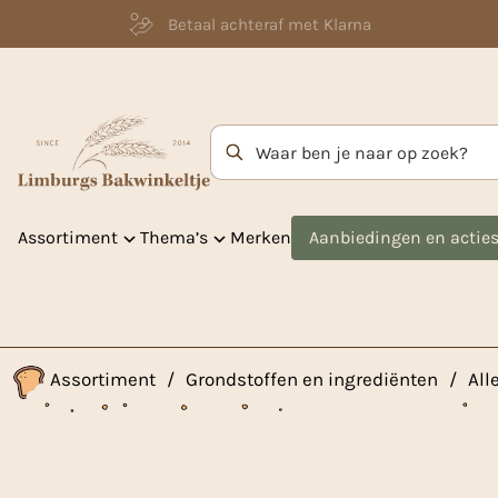
Betaal achteraf met Klarna
Zoekterm
Assortiment
Thema’s
Merken
Aanbiedingen en actie
Assortiment
/
Grondstoffen en ingrediënten
/
All