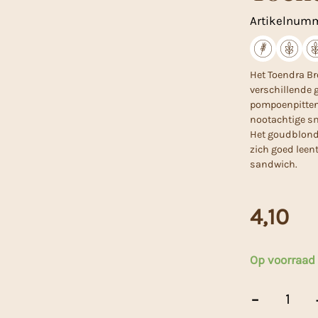
Artikelnum
Het Toendra Br
verschillende 
pompoenpitten.
nootachtige sm
Het goudblonde
zich goed leen
sandwich.
4,10
Op voorraad
Toendra
-
Broodmeel
-