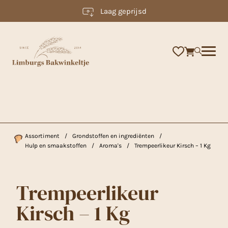
Laag geprijsd
×
Assortiment
/
Grondstoffen en ingrediënten
/
Hulp en smaakstoffen
/
Aroma's
/
Trempeerlikeur Kirsch – 1 Kg
Trempeerlikeur
Kirsch – 1 Kg