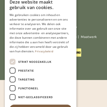
Deze website maakt
gebruik van cookies.
We gebruiken cookies om inhoud en
advertenties te personaliseren en om ons
verkeer te analyseren. We delen ook
Al onze prijzen zijn incl. BTW
informatie over uw gebruik van onze site
met onze advertentie- en analysepartners,
© Copyright 2026 Limburgs Bakwinkeltje |
Maatwerk
die deze kunnen combineren met andere
website webmix
informatie die u aan hen heeft verstrekt of
die zij hebben verzameld door uw gebruik
van hun diensten.
Privacybeleid
STRIKT NOODZAKELIJK
PRESTATIE
TARGETING
FUNCTIONEEL
NIET-GECLASSIFICEERD