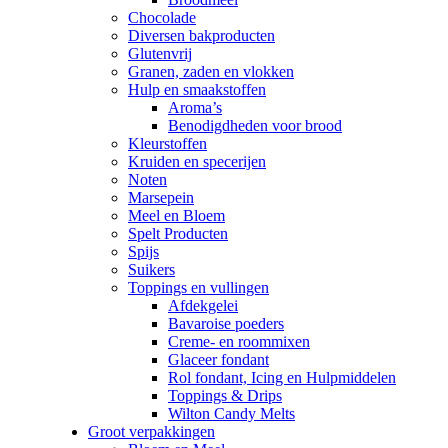
Chocolade
Diversen bakproducten
Glutenvrij
Granen, zaden en vlokken
Hulp en smaakstoffen
Aroma’s
Benodigdheden voor brood
Kleurstoffen
Kruiden en specerijen
Noten
Marsepein
Meel en Bloem
Spelt Producten
Spijs
Suikers
Toppings en vullingen
Afdekgelei
Bavaroise poeders
Creme- en roommixen
Glaceer fondant
Rol fondant, Icing en Hulpmiddelen
Toppings & Drips
Wilton Candy Melts
Groot verpakkingen