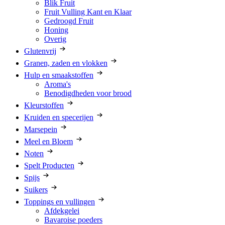
Blik Fruit
Fruit Vulling Kant en Klaar
Gedroogd Fruit
Honing
Overig
Glutenvrij
Granen, zaden en vlokken
Hulp en smaakstoffen
Aroma's
Benodigdheden voor brood
Kleurstoffen
Kruiden en specerijen
Marsepein
Meel en Bloem
Noten
Spelt Producten
Spijs
Suikers
Toppings en vullingen
Afdekgelei
Bavaroise poeders