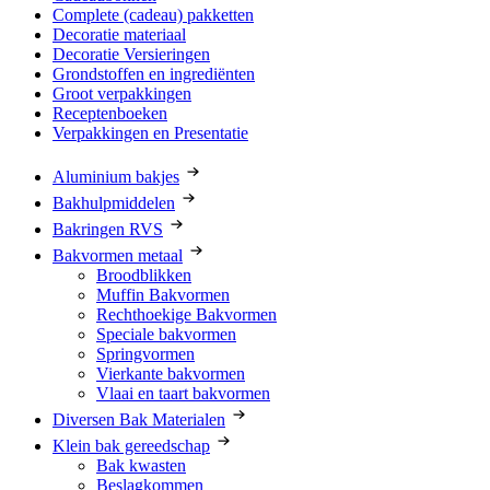
Complete (cadeau) pakketten
Decoratie materiaal
Decoratie Versieringen
Grondstoffen en ingrediënten
Groot verpakkingen
Receptenboeken
Verpakkingen en Presentatie
Aluminium bakjes
Bakhulpmiddelen
Bakringen RVS
Bakvormen metaal
Broodblikken
Muffin Bakvormen
Rechthoekige Bakvormen
Speciale bakvormen
Springvormen
Vierkante bakvormen
Vlaai en taart bakvormen
Diversen Bak Materialen
Klein bak gereedschap
Bak kwasten
Beslagkommen