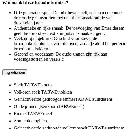
Wat maakt deze broodmix uniek?
Drie generaties spelt: De mix bevat spelt, eenkorn en emmer,
drie oude graansoorten met een rijke smaaktraditie van
duizenden jaren.
Authentieke en rijke smaak: De toevoeging van Emer-desem
geeft het brood een extra impuls in smaak en geur.
Veelzijdig in gebruik: Geschikt voor zowel de
broodbakmachine als voor de oven, zodat je altijd het perfecte
brood kunt bakken.
Gezond en voedzaam: De oude granen zijn rijk aan
voedingsstoffen en vezels.c
Ingrediënten
Spelt TARWEbloem
Volkoren spelt TARWEvlokken
Geïnactiveerde gedroogde emmerTARWE zuurdesem
Oude granen (EenkoornTARWEmeel)
EmmerTARWEmeel
Zonnebloempitten
Geïnactiveerde gedroogde volkorenspelt TARWEzuurdesem