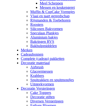
Meel Scheppen
Messen en keukengerei
Muffin & CupCake Vormpjes
Vlaai en taart gereedschap
Rijsmanden & Toebehoren
Roosters
Siliconen Bakvormen
Speculaas Plankjes
Aluminium bakjes
Bakringen RVS
Bakhulpmiddelen
Merken
Cadeaubonnen
Complete (cadeau) pakketten
Decoratie materiaal
Airbrush
Glaceermessen
Krabbers
Spuitzakken en spuitmondjes
Uitsteekvormen
Decoratie Versieringen
Cake Toppers
Decoratie stiften
Diversen Versieringen
Eetbare Bloemen