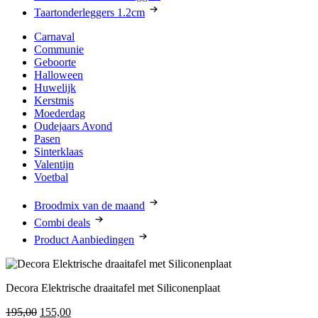
Taartonderleggers 1.2cm
Carnaval
Communie
Geboorte
Halloween
Huwelijk
Kerstmis
Moederdag
Oudejaars Avond
Pasen
Sinterklaas
Valentijn
Voetbal
Broodmix van de maand
Combi deals
Product Aanbiedingen
Decora Elektrische draaitafel met Siliconenplaat
Oorspronkelijke
Huidige
195,00
155,00