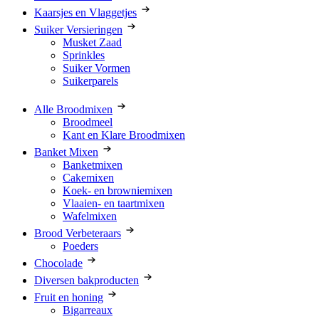
Kaarsjes en Vlaggetjes
Suiker Versieringen
Musket Zaad
Sprinkles
Suiker Vormen
Suikerparels
Alle Broodmixen
Broodmeel
Kant en Klare Broodmixen
Banket Mixen
Banketmixen
Cakemixen
Koek- en browniemixen
Vlaaien- en taartmixen
Wafelmixen
Brood Verbeteraars
Poeders
Chocolade
Diversen bakproducten
Fruit en honing
Bigarreaux