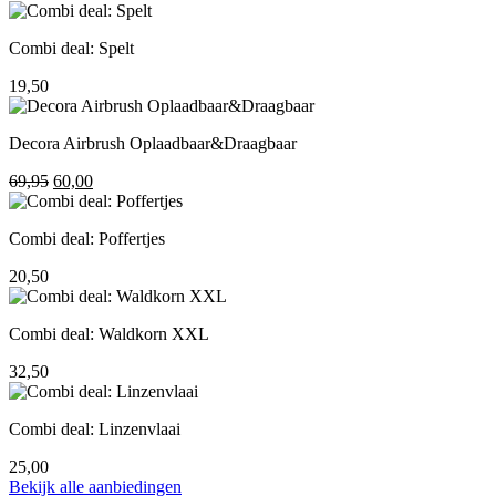
prijs
prijs
was:
is:
Combi deal: Spelt
195,00.
155,00.
19,50
Decora Airbrush Oplaadbaar&Draagbaar
Oorspronkelijke
Huidige
69,95
60,00
prijs
prijs
was:
is:
Combi deal: Poffertjes
69,95.
60,00.
20,50
Combi deal: Waldkorn XXL
32,50
Combi deal: Linzenvlaai
25,00
Bekijk alle aanbiedingen