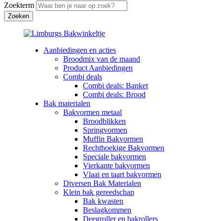
Zoekterm
Aanbiedingen en acties
Broodmix van de maand
Product Aanbiedingen
Combi deals
Combi deals: Banket
Combi deals: Brood
Bak materialen
Bakvormen metaal
Broodblikken
Springvormen
Muffin Bakvormen
Rechthoekige Bakvormen
Speciale bakvormen
Vierkante bakvormen
Vlaai en taart bakvormen
Diversen Bak Materialen
Klein bak gereedschap
Bak kwasten
Beslagkommen
Deegroller en bakrollers