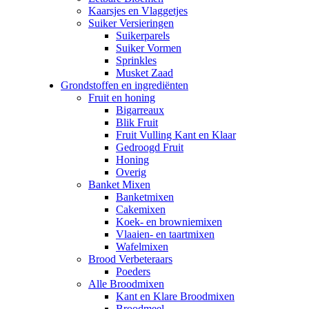
Kaarsjes en Vlaggetjes
Suiker Versieringen
Suikerparels
Suiker Vormen
Sprinkles
Musket Zaad
Grondstoffen en ingrediënten
Fruit en honing
Bigarreaux
Blik Fruit
Fruit Vulling Kant en Klaar
Gedroogd Fruit
Honing
Overig
Banket Mixen
Banketmixen
Cakemixen
Koek- en browniemixen
Vlaaien- en taartmixen
Wafelmixen
Brood Verbeteraars
Poeders
Alle Broodmixen
Kant en Klare Broodmixen
Broodmeel