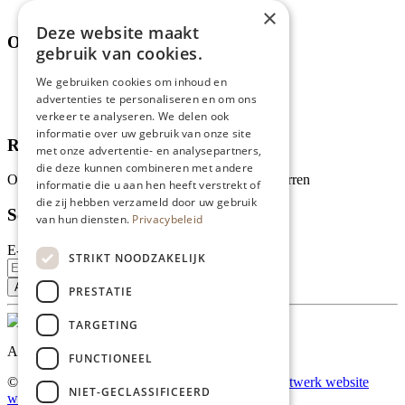
Thema's
×
Deze website maakt
Over ons
gebruik van cookies.
Wie zijn wij?
We gebruiken cookies om inhoud en
Recepten
advertenties te personaliseren en om ons
Tips
verkeer te analyseren. We delen ook
informatie over uw gebruik van onze site
Recensies
met onze advertentie- en analysepartners,
die deze kunnen combineren met andere
Onze klanten waarderen ons met 4.9 van de 5 sterren
informatie die u aan hen heeft verstrekt of
die zij hebben verzameld door uw gebruik
Schrijf je in voor onze nieuwsbrief
van hun diensten.
Privacybeleid
E-mailadres
STRIKT NOODZAKELIJK
PRESTATIE
TARGETING
Al onze prijzen zijn incl. BTW
FUNCTIONEEL
© Copyright 2026 Limburgs Bakwinkeltje |
Maatwerk website
NIET-GECLASSIFICEERD
webmix