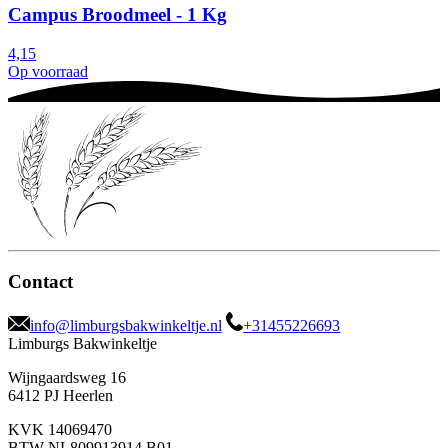
Campus Broodmeel - 1 Kg
4,15
Op voorraad
Contact
info@limburgsbakwinkeltje.nl
+31455226693
Limburgs Bakwinkeltje
Wijngaardsweg 16
6412 PJ Heerlen
KVK 14069470
BTW NL809913914.B01