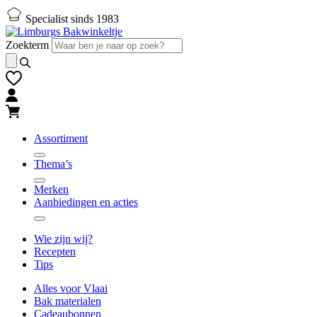
Naar
Naar
Specialist sinds 1983
hoofd-
footer
inhoud
gaan
Zoekterm
gaan
Assortiment
Thema’s
Merken
Aanbiedingen en acties
Wie zijn wij?
Recepten
Tips
Alles voor Vlaai
Bak materialen
Cadeaubonnen