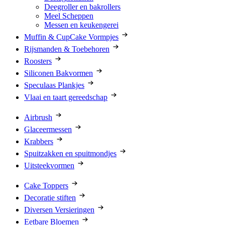
Deegroller en bakrollers
Meel Scheppen
Messen en keukengerei
Muffin & CupCake Vormpjes
Rijsmanden & Toebehoren
Roosters
Siliconen Bakvormen
Speculaas Plankjes
Vlaai en taart gereedschap
Airbrush
Glaceermessen
Krabbers
Spuitzakken en spuitmondjes
Uitsteekvormen
Cake Toppers
Decoratie stiften
Diversen Versieringen
Eetbare Bloemen