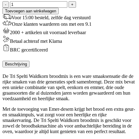
TriSpelti
-
+
Waldkorn
Toevoegen aan winkelwagen
Broodmeel
Voor 15:00 besteld, zelfde dag verstuurd
-
Onze klanten waarderen ons met een 9.1
25
kg
2000 + artikelen uit voorraad leverbaar
aantal
Betaal achteraf met Klarna
BRC gecertificeerd
Beschrijving
De Tri Spelti Waldkorn broodmix is een ware smaaksensatie die de
rijke smaken van drie generaties spelt samenbrengt. Deze mix bevat
een unieke combinatie van spelt, eenkorn en emmer, drie oude
graansoorten die al duizenden jaren worden gewaardeerd om hun
voedzaamheid en heerlijke smaak.
Met de toevoeging van Emer-desem krijgt het brood een extra geur-
en smaakimpuls, wat zorgt voor een heerlijke en rijke
smaakervaring. De Tri Spelti Waldkorn broodmix is geschikt voor
zowel de broodbakmachine als voor ambachtelijke bereiding in de
oven, waardoor je altijd kunt genieten van een perfect resultaat.