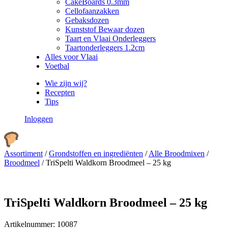
CakeBoards 0.3mm
Cellofaanzakken
Gebaksdozen
Kunststof Bewaar dozen
Taart en Vlaai Onderleggers
Taartonderleggers 1.2cm
Alles voor Vlaai
Voetbal
Wie zijn wij?
Recepten
Tips
Inloggen
Assortiment
/
Grondstoffen en ingrediënten
/
Alle Broodmixen
/
Broodmeel
/
TriSpelti Waldkorn Broodmeel – 25 kg
TriSpelti Waldkorn Broodmeel – 25 kg
Artikelnummer:
10087