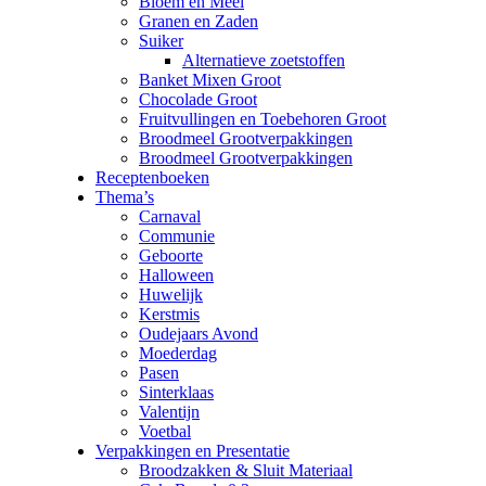
Bloem en Meel
Granen en Zaden
Suiker
Alternatieve zoetstoffen
Banket Mixen Groot
Chocolade Groot
Fruitvullingen en Toebehoren Groot
Broodmeel Grootverpakkingen
Broodmeel Grootverpakkingen
Receptenboeken
Thema’s
Carnaval
Communie
Geboorte
Halloween
Huwelijk
Kerstmis
Oudejaars Avond
Moederdag
Pasen
Sinterklaas
Valentijn
Voetbal
Verpakkingen en Presentatie
Broodzakken & Sluit Materiaal