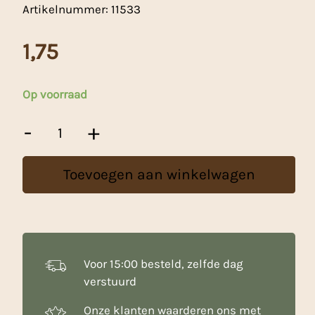
Artikelnummer:
11533
1,75
Op voorraad
Patisse
-
+
Uitsteekvorm
rvs
Bloem
Toevoegen aan winkelwagen
aantal
Voor 15:00 besteld, zelfde dag
verstuurd
Onze klanten waarderen ons met