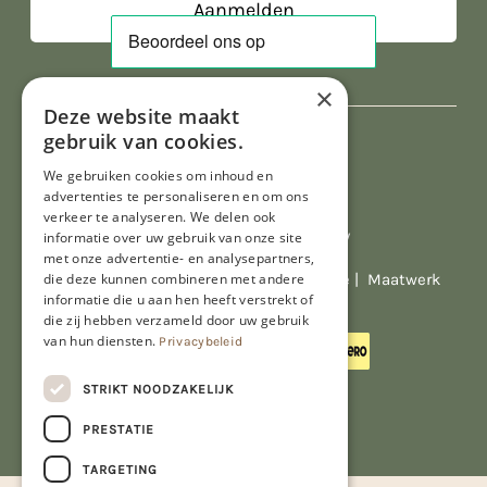
×
Deze website maakt
gebruik van cookies.
We gebruiken cookies om inhoud en
advertenties te personaliseren en om ons
verkeer te analyseren. We delen ook
Al onze prijzen zijn incl. BTW
informatie over uw gebruik van onze site
met onze advertentie- en analysepartners,
© Copyright 2026 Limburgs Bakwinkeltje |
Maatwerk
die deze kunnen combineren met andere
informatie die u aan hen heeft verstrekt of
website webmix
die zij hebben verzameld door uw gebruik
van hun diensten.
Privacybeleid
STRIKT NOODZAKELIJK
PRESTATIE
TARGETING