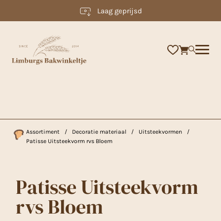
Laag geprijsd
×
Assortiment
/
Decoratie materiaal
/
Uitsteekvormen
/
Patisse Uitsteekvorm rvs Bloem
Patisse Uitsteekvorm
rvs Bloem