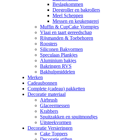
Beslagkommen
Deegroller en bakrollers
Meel Scheppen
Messen en keukengerei
Muffin & CupCake Vormpjes
Vlaai en taart gereedschap
Rijsmanden & Toebehoren
Roosters
Siliconen Bakvormen
Speculaas Plankjes
Aluminium bakjes
Bakringen RVS
Bakhulpmiddelen
Merken
Cadeaubonnen
Complete (cadeau) pakketten
Decoratie materiaal
Airbrush
Glaceermessen
Krabbers
Spuitzakken en spuitmondjes
Uitsteekvormen
Decoratie Versieringen
Cake Toppers
Decoratie stiften