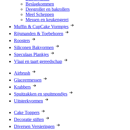
Beslagkommen
Deegroller en bakrollers
Meel Scheppen
Messen en keukengerei
Muffin & CupCake Vormpjes
Rijsmanden & Toebehoren
Roosters
Siliconen Bakvormen
Speculaas Plankjes
Vlaai en taart gereedschap
Airbrush
Glaceermessen
Krabbers
Spuitzakken en spuitmondjes
Uitsteekvormen
Cake Toppers
Decoratie stiften
Diversen Versieringen