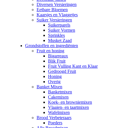
Diversen Versieringen
Eetbare Bloemen
Kaarsjes en Vlaggetjes
Suiker Versieringen
Suikerparels
Suiker Vormen
Sprinkles
Musket Zaad
Grondstoffen en ingrediënten
Fruit en honing
Bigarreaux
Blik Fruit
Fruit Vulling Kant en Klaar
Gedroogd Fruit
Honing
Overig
Banket Mixen
Banketmixen
Cakemixen
Koek- en browniemixen
Vlaaien- en taartmixen
Wafelmixen
Brood Verbeteraars
Poeders
Alle Broodmixen