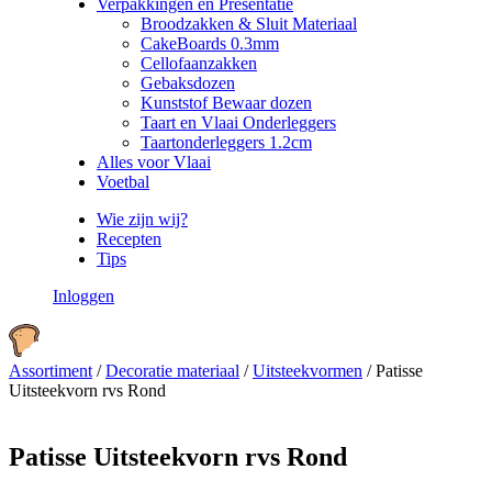
Verpakkingen en Presentatie
Broodzakken & Sluit Materiaal
CakeBoards 0.3mm
Cellofaanzakken
Gebaksdozen
Kunststof Bewaar dozen
Taart en Vlaai Onderleggers
Taartonderleggers 1.2cm
Alles voor Vlaai
Voetbal
Wie zijn wij?
Recepten
Tips
Inloggen
Assortiment
/
Decoratie materiaal
/
Uitsteekvormen
/
Patisse
Uitsteekvorn rvs Rond
Patisse Uitsteekvorn rvs Rond