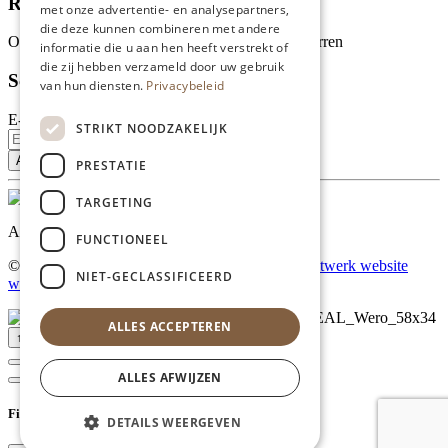
Recensies
met onze advertentie- en analysepartners,
die deze kunnen combineren met andere
Onze klanten waarderen ons met 4.9 van de 5 sterren
informatie die u aan hen heeft verstrekt of
die zij hebben verzameld door uw gebruik
Schrijf je in voor onze nieuwsbrief
van hun diensten.
Privacybeleid
E-mailadres
STRIKT NOODZAKELIJK
PRESTATIE
TARGETING
Al onze prijzen zijn incl. BTW
FUNCTIONEEL
© Copyright 2026 Limburgs Bakwinkeltje |
Maatwerk website
NIET-GECLASSIFICEERD
webmix
ALLES ACCEPTEREN
↑ Top
ALLES AFWIJZEN
Filter
DETAILS WEERGEVEN