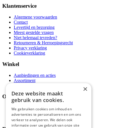
Klantenservice
Algemene voorwaarden
Contact
Levertijd en bezorging
Meest gestelde vragen
Niet helemaal tevreden?
Retourneren & Herroepingsrecht
Privacy verklaring
Cookieverklaring
Winkel
Aanbiedingen en acties
Assortiment
Thema's
×
Deze website maakt
Over ons
gebruik van cookies.
Wie zijn wij?
We gebruiken cookies om inhoud en
Recepten
advertenties te personaliseren en om ons
Tips
verkeer te analyseren. We delen ook
informatie over uw gebruik van onze site