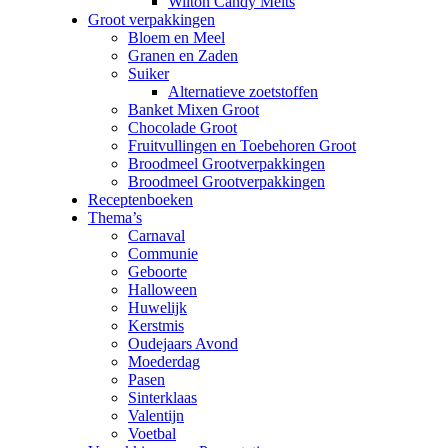
Wilton Candy Melts
Groot verpakkingen
Bloem en Meel
Granen en Zaden
Suiker
Alternatieve zoetstoffen
Banket Mixen Groot
Chocolade Groot
Fruitvullingen en Toebehoren Groot
Broodmeel Grootverpakkingen
Broodmeel Grootverpakkingen
Receptenboeken
Thema’s
Carnaval
Communie
Geboorte
Halloween
Huwelijk
Kerstmis
Oudejaars Avond
Moederdag
Pasen
Sinterklaas
Valentijn
Voetbal