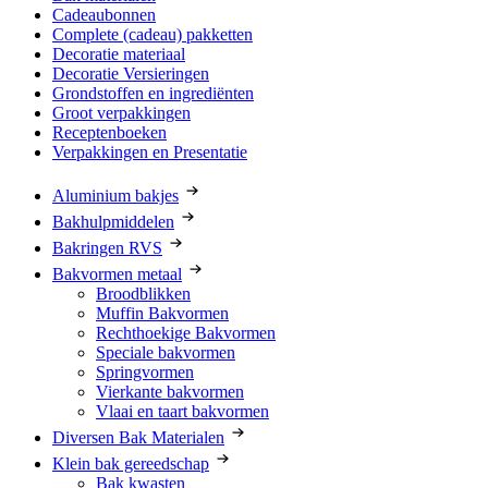
Cadeaubonnen
Complete (cadeau) pakketten
Decoratie materiaal
Decoratie Versieringen
Grondstoffen en ingrediënten
Groot verpakkingen
Receptenboeken
Verpakkingen en Presentatie
Aluminium bakjes
Bakhulpmiddelen
Bakringen RVS
Bakvormen metaal
Broodblikken
Muffin Bakvormen
Rechthoekige Bakvormen
Speciale bakvormen
Springvormen
Vierkante bakvormen
Vlaai en taart bakvormen
Diversen Bak Materialen
Klein bak gereedschap
Bak kwasten