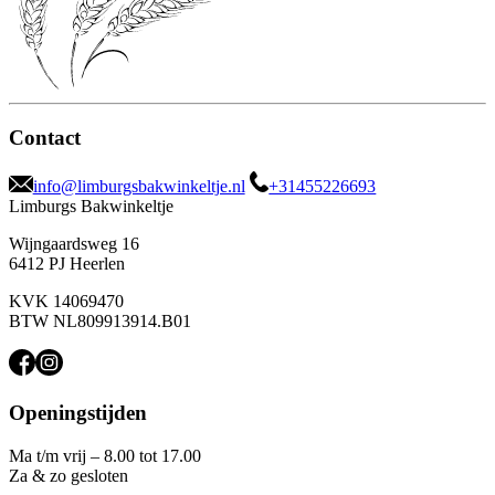
Contact
info@limburgsbakwinkeltje.nl
+31455226693
Limburgs Bakwinkeltje
Wijngaardsweg 16
6412 PJ Heerlen
KVK 14069470
BTW NL809913914.B01
Openingstijden
Ma t/m vrij – 8.00 tot 17.00
Za & zo gesloten