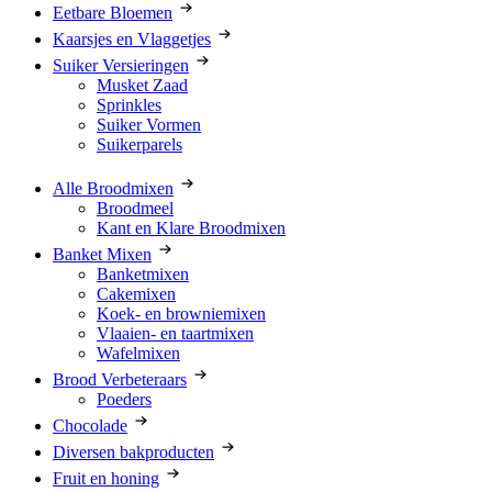
Eetbare Bloemen
Kaarsjes en Vlaggetjes
Suiker Versieringen
Musket Zaad
Sprinkles
Suiker Vormen
Suikerparels
Alle Broodmixen
Broodmeel
Kant en Klare Broodmixen
Banket Mixen
Banketmixen
Cakemixen
Koek- en browniemixen
Vlaaien- en taartmixen
Wafelmixen
Brood Verbeteraars
Poeders
Chocolade
Diversen bakproducten
Fruit en honing