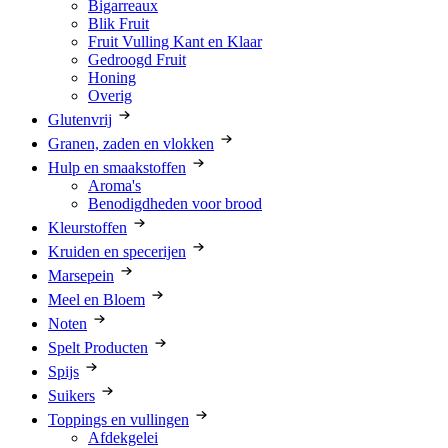
Bigarreaux
Blik Fruit
Fruit Vulling Kant en Klaar
Gedroogd Fruit
Honing
Overig
Glutenvrij
Granen, zaden en vlokken
Hulp en smaakstoffen
Aroma's
Benodigdheden voor brood
Kleurstoffen
Kruiden en specerijen
Marsepein
Meel en Bloem
Noten
Spelt Producten
Spijs
Suikers
Toppings en vullingen
Afdekgelei