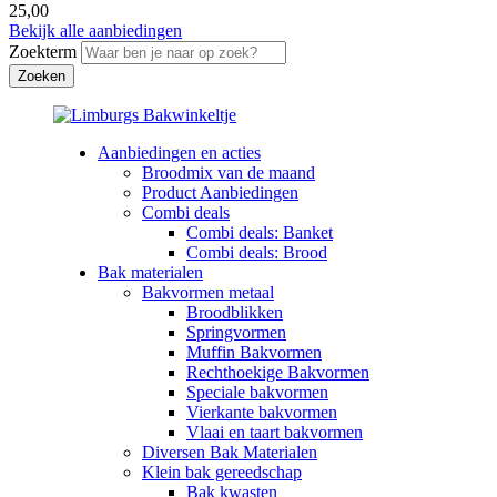
25,00
Bekijk alle aanbiedingen
Zoekterm
Aanbiedingen en acties
Broodmix van de maand
Product Aanbiedingen
Combi deals
Combi deals: Banket
Combi deals: Brood
Bak materialen
Bakvormen metaal
Broodblikken
Springvormen
Muffin Bakvormen
Rechthoekige Bakvormen
Speciale bakvormen
Vierkante bakvormen
Vlaai en taart bakvormen
Diversen Bak Materialen
Klein bak gereedschap
Bak kwasten