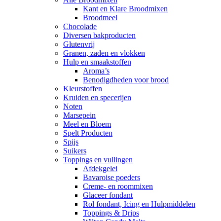
Kant en Klare Broodmixen
Broodmeel
Chocolade
Diversen bakproducten
Glutenvrij
Granen, zaden en vlokken
Hulp en smaakstoffen
Aroma’s
Benodigdheden voor brood
Kleurstoffen
Kruiden en specerijen
Noten
Marsepein
Meel en Bloem
Spelt Producten
Spijs
Suikers
Toppings en vullingen
Afdekgelei
Bavaroise poeders
Creme- en roommixen
Glaceer fondant
Rol fondant, Icing en Hulpmiddelen
Toppings & Drips