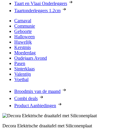
Taart en Vlaai Onderleggers
Taartonderleggers 1.2cm
Carnaval
Communie
Geboorte
Halloween
Huwelijk
Kerstmis
Moederdag
Oudejaars Avond
Pasen
Sinterklaas
Valentijn
Voetbal
Broodmix van de maand
Combi deals
Product Aanbiedingen
Decora Elektrische draaitafel met Siliconenplaat