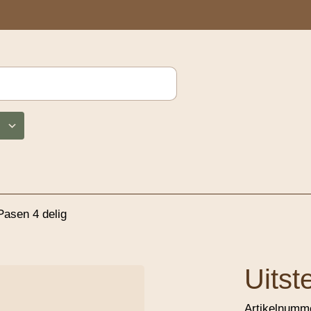
asen 4 delig
Uitst
Artikelnumm