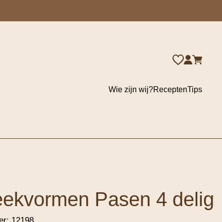
Wie zijn wij?
Recepten
Tips
eekvormen Pasen 4 delig
er:
12198