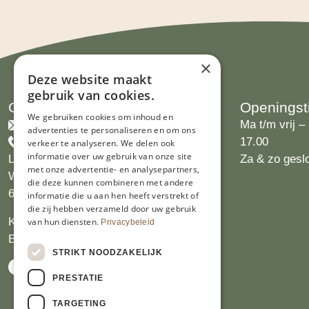
×
Deze website maakt
gebruik van cookies.
Contact
Openingst
We gebruiken cookies om inhoud en
info@limburgsbakwinkeltje.nl
Ma t/m vrij – 
advertenties te personaliseren en om ons
+31455226693
17.00
verkeer te analyseren. We delen ook
informatie over uw gebruik van onze site
Limburgs Bakwinkeltje
Za & zo gesl
met onze advertentie- en analysepartners,
Wijngaardsweg 16
die deze kunnen combineren met andere
6412 PJ Heerlen
informatie die u aan hen heeft verstrekt of
die zij hebben verzameld door uw gebruik
KVK 14069470
van hun diensten.
Privacybeleid
BTW NL809913914.B01
STRIKT NOODZAKELIJK
PRESTATIE
TARGETING