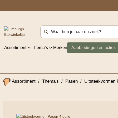
Zoekterm
Assortiment
Thema’s
Merken
Aanbiedingen en acties
Assortiment
/
Thema's
/
Pasen
/
Uitsteekvormen P