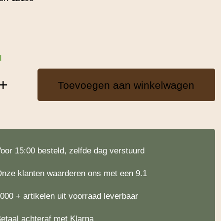
d
n
+
Toevoegen aan winkelwagen
oor 15:00 besteld, zelfde dag verstuurd
nze klanten waarderen ons met een 9.1
000 + artikelen uit voorraad leverbaar
etaal achteraf met Klarna