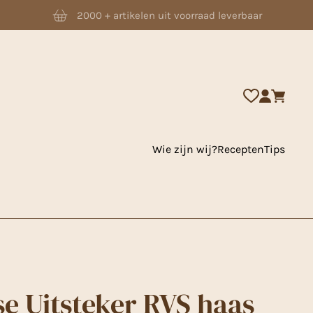
2000 + artikelen uit voorraad leverbaar
Wie zijn wij?
Recepten
Tips
se Uitsteker RVS haas