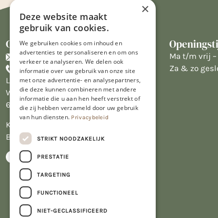
×
Deze website maakt
gebruik van cookies.
Contact
Openingst
We gebruiken cookies om inhoud en
advertenties te personaliseren en om ons
info@limburgsbakwinkeltje.nl
Ma t/m vrij – 
verkeer te analyseren. We delen ook
+31455226693
Za & zo gesl
informatie over uw gebruik van onze site
Limburgs Bakwinkeltje
met onze advertentie- en analysepartners,
die deze kunnen combineren met andere
Wijngaardsweg 16
informatie die u aan hen heeft verstrekt of
6412 PJ Heerlen
die zij hebben verzameld door uw gebruik
van hun diensten.
Privacybeleid
KVK 14069470
BTW NL809913914.B01
STRIKT NOODZAKELIJK
PRESTATIE
TARGETING
FUNCTIONEEL
NIET-GECLASSIFICEERD