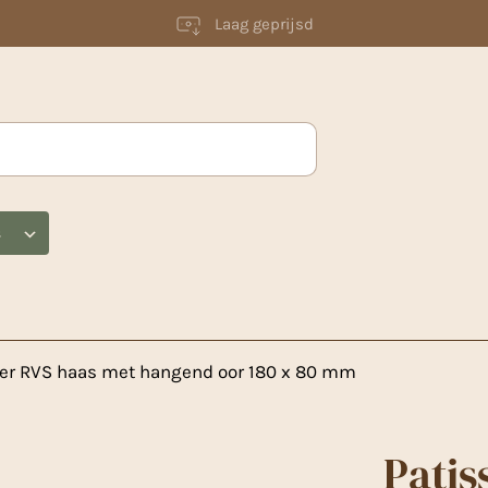
Laag geprijsd
s
ker RVS haas met hangend oor 180 x 80 mm
Patis