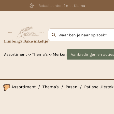
Betaal achteraf met Klarna
Zoekterm
Assortiment
Thema’s
Merken
Aanbiedingen en actie
Assortiment
/
Thema's
/
Pasen
/
Patisse Uitste