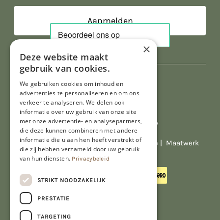
×
Deze website maakt
gebruik van cookies.
We gebruiken cookies om inhoud en
advertenties te personaliseren en om ons
verkeer te analyseren. We delen ook
informatie over uw gebruik van onze site
met onze advertentie- en analysepartners,
Al onze prijzen zijn incl. BTW
die deze kunnen combineren met andere
informatie die u aan hen heeft verstrekt of
© Copyright 2026 Limburgs Bakwinkeltje |
Maatwerk
die zij hebben verzameld door uw gebruik
website webmix
van hun diensten.
Privacybeleid
STRIKT NOODZAKELIJK
PRESTATIE
TARGETING