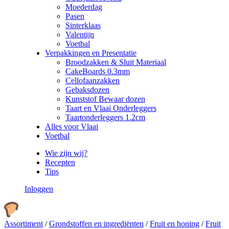
Moederdag
Pasen
Sinterklaas
Valentijn
Voetbal
Verpakkingen en Presentatie
Broodzakken & Sluit Materiaal
CakeBoards 0.3mm
Cellofaanzakken
Gebaksdozen
Kunststof Bewaar dozen
Taart en Vlaai Onderleggers
Taartonderleggers 1.2cm
Alles voor Vlaai
Voetbal
Wie zijn wij?
Recepten
Tips
Inloggen
Assortiment
/
Grondstoffen en ingrediënten
/
Fruit en honing
/
Fruit