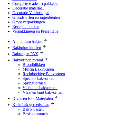
Complete (cadeau) pakketten
Decoratie materiaal
Decoratie Versieringen
Grondstoffen en ingrediënten
Groot verpakkingen
Receptenboeken
Verpakkingen en Presentatie
Aluminium bakjes
Bakhulpmiddelen
Bakringen RVS
Bakvormen metaal
Broodblikken
Muffin Bakvormen
Rechthoekige Bakvormen
Speciale bakvormen
Springvormen
Vierkante bakvormen
Vlaai en taart bakvormen
Diversen Bak Materialen
Klein bak gereedschap
Bak kwasten
Beslagkommen