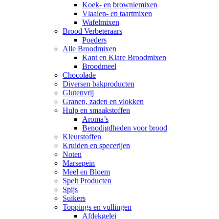
Koek- en browniemixen
Vlaaien- en taartmixen
Wafelmixen
Brood Verbeteraars
Poeders
Alle Broodmixen
Kant en Klare Broodmixen
Broodmeel
Chocolade
Diversen bakproducten
Glutenvrij
Granen, zaden en vlokken
Hulp en smaakstoffen
Aroma’s
Benodigdheden voor brood
Kleurstoffen
Kruiden en specerijen
Noten
Marsepein
Meel en Bloem
Spelt Producten
Spijs
Suikers
Toppings en vullingen
Afdekgelei