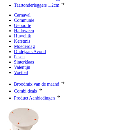
Taartonderleggers 1.2cm
Carnaval
Communie
Geboorte
Halloween
Huwelijk
Kerstmis
Moederdag
Oudejaars Avond
Pasen
Sinterklaas
Valentijn
Voetbal
Broodmix van de maand
Combi deals
Product Aanbiedingen