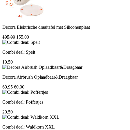
Decora Elektrische draaitafel met Siliconenplaat
Oorspronkelijke
Huidige
195,00
155,00
prijs
prijs
was:
is:
Combi deal: Spelt
195,00.
155,00.
19,50
Decora Airbrush Oplaadbaar&Draagbaar
Oorspronkelijke
Huidige
69,95
60,00
prijs
prijs
was:
is:
Combi deal: Poffertjes
69,95.
60,00.
20,50
Combi deal: Waldkorn XXL