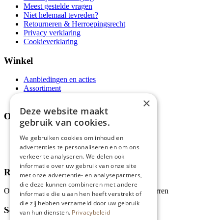
Meest gestelde vragen
Niet helemaal tevreden?
Retourneren & Herroepingsrecht
Privacy verklaring
Cookieverklaring
Winkel
Aanbiedingen en acties
Assortiment
Thema's
×
Deze website maakt
Over ons
gebruik van cookies.
Wie zijn wij?
We gebruiken cookies om inhoud en
Recepten
advertenties te personaliseren en om ons
Tips
verkeer te analyseren. We delen ook
informatie over uw gebruik van onze site
Recensies
met onze advertentie- en analysepartners,
die deze kunnen combineren met andere
Onze klanten waarderen ons met 4.9 van de 5 sterren
informatie die u aan hen heeft verstrekt of
die zij hebben verzameld door uw gebruik
Schrijf je in voor onze nieuwsbrief
van hun diensten.
Privacybeleid