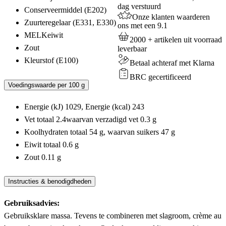
dag verstuurd
aantal
Conserveermiddel (E202)
Onze klanten waarderen
Zuurteregelaar (E331, E330)
ons met een 9.1
MELKeiwit
2000 + artikelen uit voorraad
Zout
leverbaar
Kleurstof (E100)
Betaal achteraf met Klarna
BRC gecertificeerd
Voedingswaarde per 100 g
Energie (kJ) 1029, Energie (kcal) 243
Vet totaal 2.4waarvan verzadigd vet 0.3 g
Koolhydraten totaal 54 g, waarvan suikers 47 g
Eiwit totaal 0.6 g
Zout 0.11 g
Instructies & benodigdheden
Gebruiksadvies:
Gebruiksklare massa. Tevens te combineren met slagroom, crème au