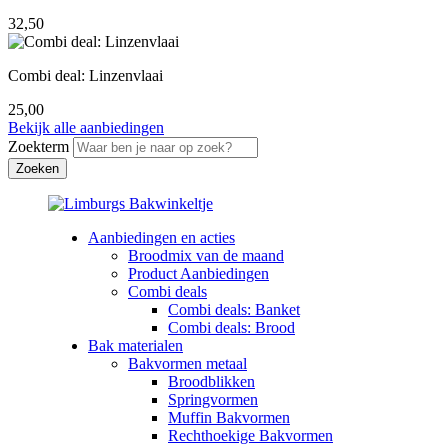
32,50
Combi deal: Linzenvlaai
25,00
Bekijk alle aanbiedingen
Zoekterm
Aanbiedingen en acties
Broodmix van de maand
Product Aanbiedingen
Combi deals
Combi deals: Banket
Combi deals: Brood
Bak materialen
Bakvormen metaal
Broodblikken
Springvormen
Muffin Bakvormen
Rechthoekige Bakvormen