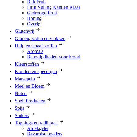
Blik Fruit
Fruit Vulling Kant en Klaar
Gedroogd Fruit
Honing
Overig
Glutenvrij
Granen, zaden en vlokken
Hulp en smaakstoffen
Aroma's
Benodigdheden voor brood
Kleurstoffen
Kruiden en specerijen
Marsepein
Meel en Bloem
Noten
Spelt Producten
Spijs
Suikers
Toppings en vullingen
Afdekgelei
Bavaroise poeders