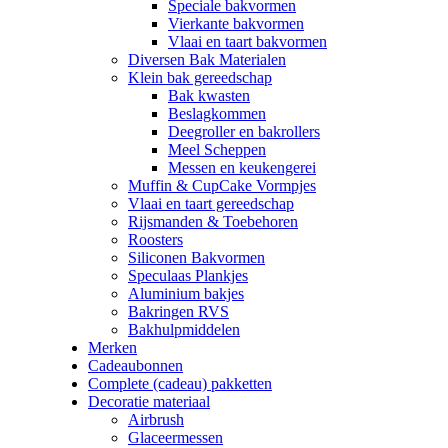
Speciale bakvormen
Vierkante bakvormen
Vlaai en taart bakvormen
Diversen Bak Materialen
Klein bak gereedschap
Bak kwasten
Beslagkommen
Deegroller en bakrollers
Meel Scheppen
Messen en keukengerei
Muffin & CupCake Vormpjes
Vlaai en taart gereedschap
Rijsmanden & Toebehoren
Roosters
Siliconen Bakvormen
Speculaas Plankjes
Aluminium bakjes
Bakringen RVS
Bakhulpmiddelen
Merken
Cadeaubonnen
Complete (cadeau) pakketten
Decoratie materiaal
Airbrush
Glaceermessen