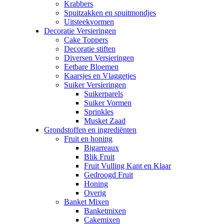
Krabbers
Spuitzakken en spuitmondjes
Uitsteekvormen
Decoratie Versieringen
Cake Toppers
Decoratie stiften
Diversen Versieringen
Eetbare Bloemen
Kaarsjes en Vlaggetjes
Suiker Versieringen
Suikerparels
Suiker Vormen
Sprinkles
Musket Zaad
Grondstoffen en ingrediënten
Fruit en honing
Bigarreaux
Blik Fruit
Fruit Vulling Kant en Klaar
Gedroogd Fruit
Honing
Overig
Banket Mixen
Banketmixen
Cakemixen