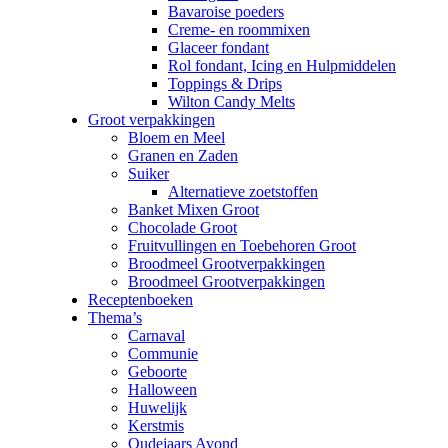
Bavaroise poeders
Creme- en roommixen
Glaceer fondant
Rol fondant, Icing en Hulpmiddelen
Toppings & Drips
Wilton Candy Melts
Groot verpakkingen
Bloem en Meel
Granen en Zaden
Suiker
Alternatieve zoetstoffen
Banket Mixen Groot
Chocolade Groot
Fruitvullingen en Toebehoren Groot
Broodmeel Grootverpakkingen
Broodmeel Grootverpakkingen
Receptenboeken
Thema’s
Carnaval
Communie
Geboorte
Halloween
Huwelijk
Kerstmis
Oudejaars Avond