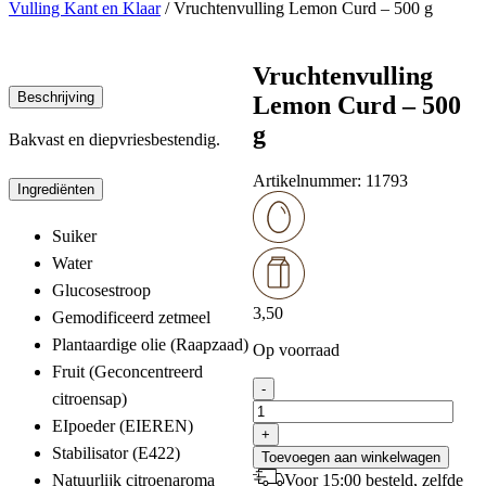
Vulling Kant en Klaar
/
Vruchtenvulling Lemon Curd – 500 g
Vruchtenvulling
Beschrijving
Lemon Curd – 500
g
Bakvast en diepvriesbestendig.
Artikelnummer:
11793
Ingrediënten
Suiker
Water
Glucosestroop
3,50
Gemodificeerd zetmeel
Plantaardige olie (Raapzaad)
Op voorraad
Fruit (Geconcentreerd
Vruchtenvulling
-
citroensap)
Lemon
Curd
EIpoeder (EIEREN)
+
-
Stabilisator (E422)
Toevoegen aan winkelwagen
500
Voor 15:00 besteld, zelfde
Natuurlijk citroenaroma
g