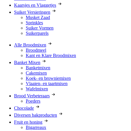
Kaarsjes en Vlaggetjes
Suiker Versieringen
Musket Zaad
Sprinkles
Suiker Vormen
Suikerparels
Alle Broodmixen
Broodmeel
Kant en Klare Broodmixen
Banket Mixen
Banketmixen
Cakemixen
Koek- en browniemixen
Vlaaien- en taartmixen
Wafelmixen
Brood Verbeteraars
Poeders
Chocolade
Diversen bakproducten
Fruit en honing
Bigarreaux