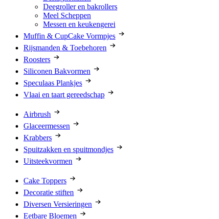
Deegroller en bakrollers
Meel Scheppen
Messen en keukengerei
Muffin & CupCake Vormpjes
Rijsmanden & Toebehoren
Roosters
Siliconen Bakvormen
Speculaas Plankjes
Vlaai en taart gereedschap
Airbrush
Glaceermessen
Krabbers
Spuitzakken en spuitmondjes
Uitsteekvormen
Cake Toppers
Decoratie stiften
Diversen Versieringen
Eetbare Bloemen