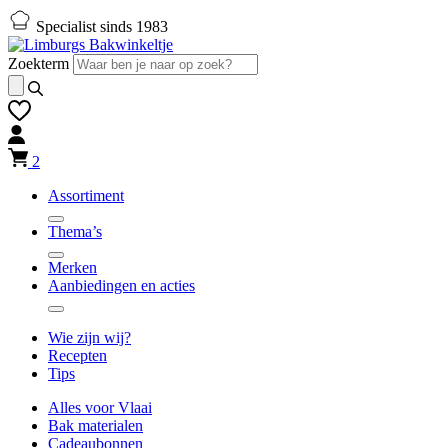
Naar
Naar
Specialist sinds 1983
hoofd-
footer
inhoud
gaan
Zoekterm
gaan
2
Assortiment
Thema’s
Merken
Aanbiedingen en acties
Wie zijn wij?
Recepten
Tips
Alles voor Vlaai
Bak materialen
Cadeaubonnen