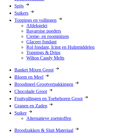
Spijs
Suikers
Toppings en vullingen
Afdekgelei
Bavaroise poeders
Creme- en roommixen
Glaceer fondant
Rol fondant, Icing en Hulpmiddelen
Toppings & Drips
Wilton Candy Melts
Banket Mixen Groot
Bloem en Meel
Broodmeel Grootverpakkingen
Chocolade Groot
Fruitvullingen en Toebehoren Groot
Granen en Zaden
Suiker
Alternatieve zoetstoffen
Broodzakken & Sluit Materiaal