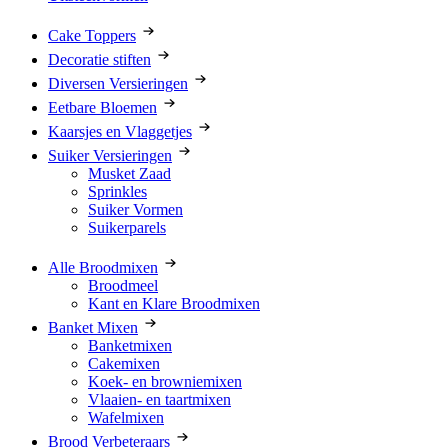
Cake Toppers
Decoratie stiften
Diversen Versieringen
Eetbare Bloemen
Kaarsjes en Vlaggetjes
Suiker Versieringen
Musket Zaad
Sprinkles
Suiker Vormen
Suikerparels
Alle Broodmixen
Broodmeel
Kant en Klare Broodmixen
Banket Mixen
Banketmixen
Cakemixen
Koek- en browniemixen
Vlaaien- en taartmixen
Wafelmixen
Brood Verbeteraars