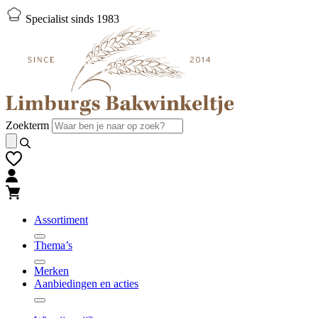
Naar
Naar
Specialist sinds 1983
hoofd-
footer
inhoud
gaan
gaan
Zoekterm
Assortiment
Thema’s
Merken
Aanbiedingen en acties