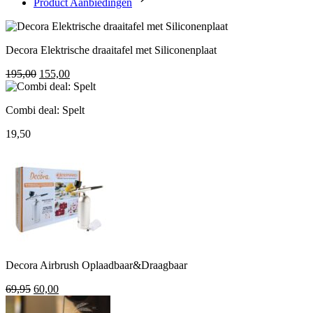
Product Aanbiedingen
Decora Elektrische draaitafel met Siliconenplaat
Oorspronkelijke
Huidige
195,00
155,00
prijs
prijs
was:
is:
Combi deal: Spelt
195,00.
155,00.
19,50
Decora Airbrush Oplaadbaar&Draagbaar
Oorspronkelijke
Huidige
69,95
60,00
prijs
prijs