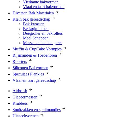
Vierkante bakvormen
Vlaai en taart bakvormen
Diversen Bak Materialen
Klein bak gereedschap
Bak kwasten
Beslagkommen
Deegroller en bakrollers
Meel Scheppen
Messen en keukengerei
Muffin & CupCake Vormpjes
Rijsmanden & Toebehoren
Roosters
Siliconen Bakvormen
Speculaas Plankjes
Vlaai en taart gereedschap
Airbrush
Glaceermessen
Krabbers
Spuitzakken en spuitmondjes
Uitsteekvormen