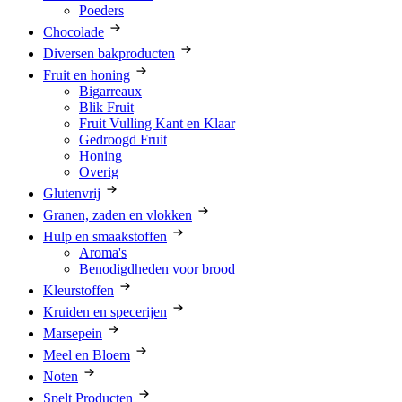
Poeders
Chocolade
Diversen bakproducten
Fruit en honing
Bigarreaux
Blik Fruit
Fruit Vulling Kant en Klaar
Gedroogd Fruit
Honing
Overig
Glutenvrij
Granen, zaden en vlokken
Hulp en smaakstoffen
Aroma's
Benodigdheden voor brood
Kleurstoffen
Kruiden en specerijen
Marsepein
Meel en Bloem
Noten
Spelt Producten