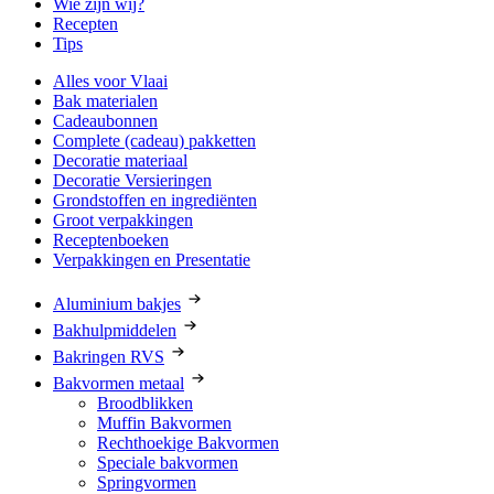
Wie zijn wij?
Recepten
Tips
Alles voor Vlaai
Bak materialen
Cadeaubonnen
Complete (cadeau) pakketten
Decoratie materiaal
Decoratie Versieringen
Grondstoffen en ingrediënten
Groot verpakkingen
Receptenboeken
Verpakkingen en Presentatie
Aluminium bakjes
Bakhulpmiddelen
Bakringen RVS
Bakvormen metaal
Broodblikken
Muffin Bakvormen
Rechthoekige Bakvormen
Speciale bakvormen
Springvormen