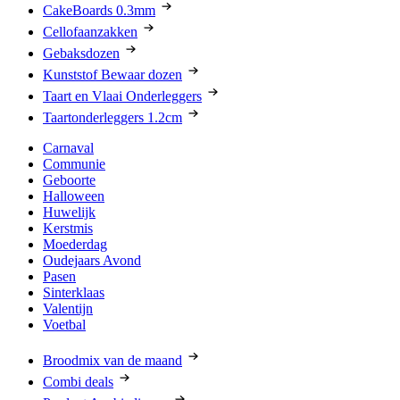
CakeBoards 0.3mm
Cellofaanzakken
Gebaksdozen
Kunststof Bewaar dozen
Taart en Vlaai Onderleggers
Taartonderleggers 1.2cm
Carnaval
Communie
Geboorte
Halloween
Huwelijk
Kerstmis
Moederdag
Oudejaars Avond
Pasen
Sinterklaas
Valentijn
Voetbal
Broodmix van de maand
Combi deals