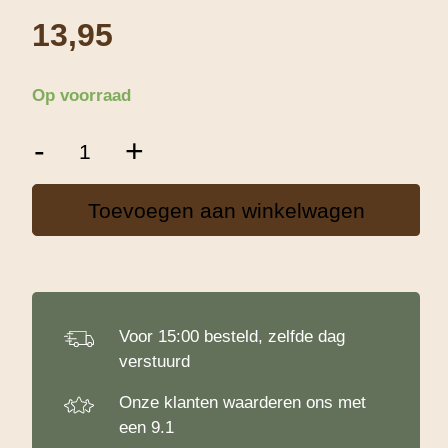
13,95
Op voorraad
Patisse
-
+
Deegrijsmand
28x13cm
aantal
Toevoegen aan winkelwagen
Voor 15:00 besteld, zelfde dag
verstuurd
Onze klanten waarderen ons met
een 9.1