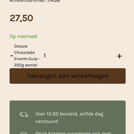
Artikelnummer:
11458
27,50
Op voorraad
Decora
-
Chocolade
+
Eivorm Gulp -
250g aantal
Toevoegen aan winkelwagen
Voor 15:00 besteld, zelfde dag
verstuurd
Onze klanten waarderen ons met