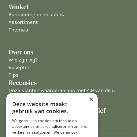
Winkel
Aanbiedingen en acties
Assortiment
Thema's
Over ons
Wie zijn wij?
Recepten
Tips
Recensies
Onze klanten waarderen ons met 4.9 van de 5
×
sterren
Deze website maakt
Schrijf je in voor onze nieuwsbrief
gebruik van cookies.
E-mailadres
We gebruiken cookies om inhoud en
advertenties te personaliseren en om ons
verkeer te analyseren. We delen ook