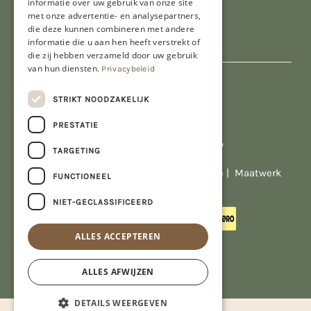
informatie over uw gebruik van onze site
met onze advertentie- en analysepartners,
die deze kunnen combineren met andere
informatie die u aan hen heeft verstrekt of
die zij hebben verzameld door uw gebruik
van hun diensten.
Privacybeleid
STRIKT NOODZAKELIJK
PRESTATIE
Al onze prijzen zijn incl. BTW
TARGETING
© Copyright 2026 Limburgs Bakwinkeltje |
Maatwerk
FUNCTIONEEL
website webmix
NIET-GECLASSIFICEERD
ALLES ACCEPTEREN
ALLES AFWIJZEN
DETAILS WEERGEVEN