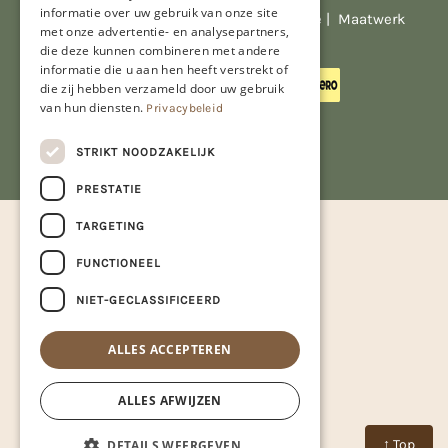
informatie over uw gebruik van onze site
© Copyright 2026 Limburgs Bakwinkeltje |
Maatwerk
met onze advertentie- en analysepartners,
website webmix
die deze kunnen combineren met andere
informatie die u aan hen heeft verstrekt of
die zij hebben verzameld door uw gebruik
van hun diensten.
Privacybeleid
STRIKT NOODZAKELIJK
PRESTATIE
TARGETING
FUNCTIONEEL
NIET-GECLASSIFICEERD
ALLES ACCEPTEREN
ALLES AFWIJZEN
↑ Top
DETAILS WEERGEVEN