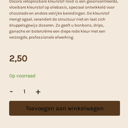
Decora vetoplosbare kleurstof rood is een geconcentreerde,
vloeibare kleurstof op oliebasis, speciaal ontwikkeld voor
chocolade en andere vetrijke bereidingen. De kleurstof
mengt egaal, verandert de structuur niet en laat zich
druppelsgewijs doseren. Zo geeft u bonbons, drips,
ganache en botercrème een diepe rode kleur met een
verzorgde, professionele afwerking.
2,50
Op voorraad
Decora
-
+
Vetoplosbare
Kleurstof
Rood
Toevoegen aan winkelwagen
-
15
g
aantal