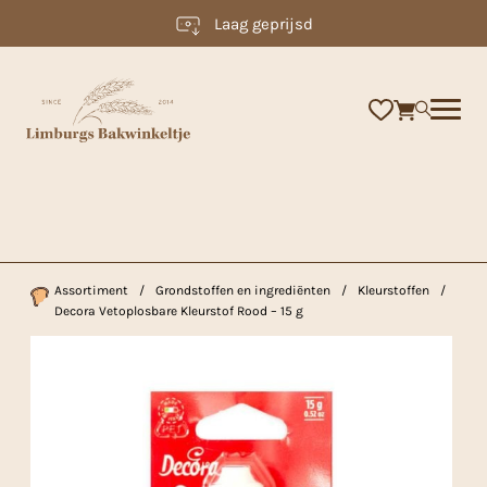
Laag geprijsd
×
Assortiment
/
Grondstoffen en ingrediënten
/
Kleurstoffen
/
Decora Vetoplosbare Kleurstof Rood – 15 g