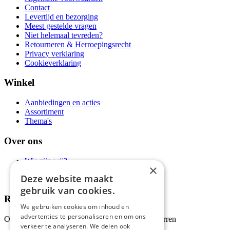
Contact
Levertijd en bezorging
Meest gestelde vragen
Niet helemaal tevreden?
Retourneren & Herroepingsrecht
Privacy verklaring
Cookieverklaring
Winkel
Aanbiedingen en acties
Assortiment
Thema's
Over ons
Wie zijn wij?
×
Recepten
Deze website maakt
Tips
gebruik van cookies.
Recensies
We gebruiken cookies om inhoud en
advertenties te personaliseren en om ons
Onze klanten waarderen ons met 4.9 van de 5 sterren
verkeer te analyseren. We delen ook