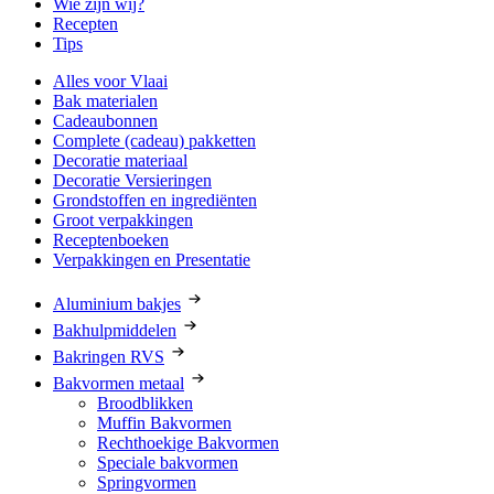
Wie zijn wij?
Recepten
Tips
Alles voor Vlaai
Bak materialen
Cadeaubonnen
Complete (cadeau) pakketten
Decoratie materiaal
Decoratie Versieringen
Grondstoffen en ingrediënten
Groot verpakkingen
Receptenboeken
Verpakkingen en Presentatie
Aluminium bakjes
Bakhulpmiddelen
Bakringen RVS
Bakvormen metaal
Broodblikken
Muffin Bakvormen
Rechthoekige Bakvormen
Speciale bakvormen
Springvormen