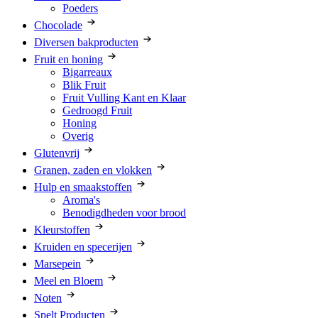
Poeders
Chocolade
Diversen bakproducten
Fruit en honing
Bigarreaux
Blik Fruit
Fruit Vulling Kant en Klaar
Gedroogd Fruit
Honing
Overig
Glutenvrij
Granen, zaden en vlokken
Hulp en smaakstoffen
Aroma's
Benodigdheden voor brood
Kleurstoffen
Kruiden en specerijen
Marsepein
Meel en Bloem
Noten
Spelt Producten