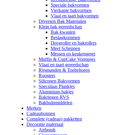
Speciale bakvormen
Vierkante bakvormen
Vlaai en taart bakvormen
Diversen Bak Materialen
Klein bak gereedschap
Bak kwasten
Beslagkommen
Deegroller en bakrollers
Meel Scheppen
Messen en keukengerei
Muffin & CupCake Vormpjes
Vlaai en taart gereedschap
Rijsmanden & Toebehoren
Roosters
Siliconen Bakvormen
Speculaas Plankjes
Aluminium bakjes
Bakringen RVS
Bakhulpmiddelen
Merken
Cadeaubonnen
Complete (cadeau) pakketten
Decoratie materiaal
Airbrush