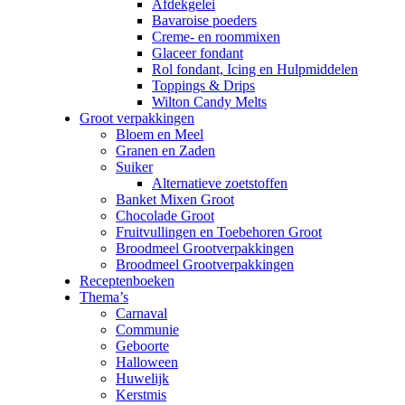
Afdekgelei
Bavaroise poeders
Creme- en roommixen
Glaceer fondant
Rol fondant, Icing en Hulpmiddelen
Toppings & Drips
Wilton Candy Melts
Groot verpakkingen
Bloem en Meel
Granen en Zaden
Suiker
Alternatieve zoetstoffen
Banket Mixen Groot
Chocolade Groot
Fruitvullingen en Toebehoren Groot
Broodmeel Grootverpakkingen
Broodmeel Grootverpakkingen
Receptenboeken
Thema’s
Carnaval
Communie
Geboorte
Halloween
Huwelijk
Kerstmis