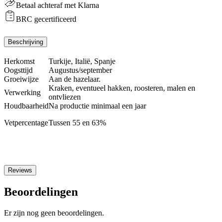
Betaal achteraf met Klarna
aantal
BRC gecertificeerd
Beschrijving
Herkomst
Turkije, Italië, Spanje
Oogsttijd
Augustus/september
Groeiwijze
Aan de hazelaar.
Kraken, eventueel hakken, roosteren, malen en
Verwerking
ontvliezen
Houdbaarheid
Na productie minimaal een jaar
Vetpercentage
Tussen 55 en 63%
Reviews
Beoordelingen
Er zijn nog geen beoordelingen.