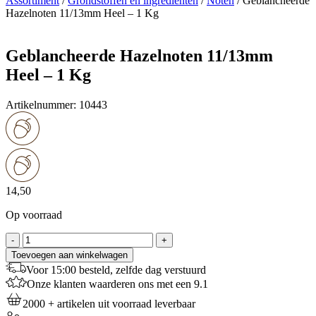
Assortiment
/
Grondstoffen en ingrediënten
/
Noten
/
Geblancheerde
Hazelnoten 11/13mm Heel – 1 Kg
Geblancheerde Hazelnoten 11/13mm
Heel – 1 Kg
Artikelnummer:
10443
14,50
Op voorraad
Geblancheerde
-
+
Hazelnoten
Toevoegen aan winkelwagen
11/13mm
Voor 15:00 besteld, zelfde dag verstuurd
Heel
Onze klanten waarderen ons met een 9.1
-
1
2000 + artikelen uit voorraad leverbaar
Kg