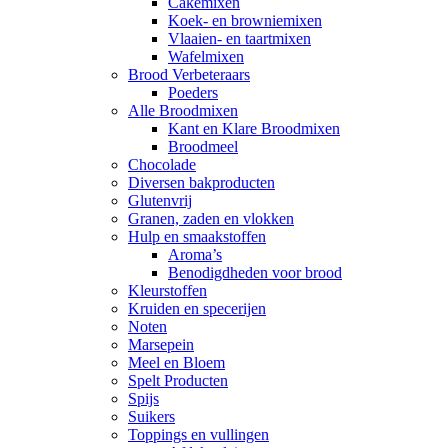
Cakemixen
Koek- en browniemixen
Vlaaien- en taartmixen
Wafelmixen
Brood Verbeteraars
Poeders
Alle Broodmixen
Kant en Klare Broodmixen
Broodmeel
Chocolade
Diversen bakproducten
Glutenvrij
Granen, zaden en vlokken
Hulp en smaakstoffen
Aroma’s
Benodigdheden voor brood
Kleurstoffen
Kruiden en specerijen
Noten
Marsepein
Meel en Bloem
Spelt Producten
Spijs
Suikers
Toppings en vullingen