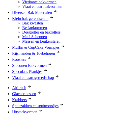
Vierkante bakvormen
Vlaai en taart bakvormen
Diversen Bak Materialen
Klein bak gereedschap
Bak kwasten
Beslagkommen
Deegroller en bakrollers
Meel Scheppen
Messen en keukengerei
Muffin & CupCake Vormpjes
Rijsmanden & Toebehoren
Roosters
Siliconen Bakvormen
Speculaas Plankjes
Vlaai en taart gereedschap
Airbrush
Glaceermessen
Krabbers
Spuitzakken en spuitmondjes
Uitsteekvormen