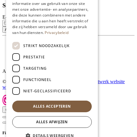
informatie over uw gebruik van onze site
Schrijf je in voor onze nieuwsbrief
met onze advertentie- en analysepartners,
die deze kunnen combineren met andere
E-mailadres
informatie die u aan hen heeft verstrekt of
die zij hebben verzameld door uw gebruik
van hun diensten.
Privacybeleid
STRIKT NOODZAKELIJK
PRESTATIE
TARGETING
Al onze prijzen zijn incl. BTW
FUNCTIONEEL
© Copyright 2026 Limburgs Bakwinkeltje |
Maatwerk website
webmix
NIET-GECLASSIFICEERD
ALLES ACCEPTEREN
↑ Top
ALLES AFWIJZEN
Filter
DETAILS WEERGEVEN