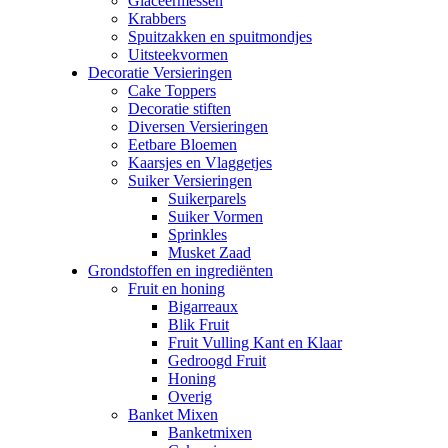
Glaceermessen
Krabbers
Spuitzakken en spuitmondjes
Uitsteekvormen
Decoratie Versieringen
Cake Toppers
Decoratie stiften
Diversen Versieringen
Eetbare Bloemen
Kaarsjes en Vlaggetjes
Suiker Versieringen
Suikerparels
Suiker Vormen
Sprinkles
Musket Zaad
Grondstoffen en ingrediënten
Fruit en honing
Bigarreaux
Blik Fruit
Fruit Vulling Kant en Klaar
Gedroogd Fruit
Honing
Overig
Banket Mixen
Banketmixen