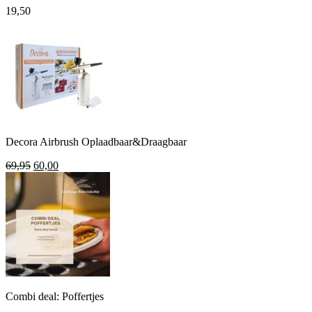
19,50
Decora Airbrush Oplaadbaar&Draagbaar
Oorspronkelijke
Huidige
69,95
60,00
prijs
prijs
was:
is:
69,95.
60,00.
Combi deal: Poffertjes