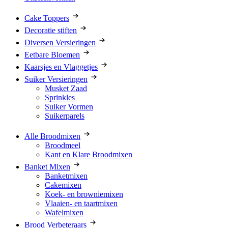
Cake Toppers
Decoratie stiften
Diversen Versieringen
Eetbare Bloemen
Kaarsjes en Vlaggetjes
Suiker Versieringen
Musket Zaad
Sprinkles
Suiker Vormen
Suikerparels
Alle Broodmixen
Broodmeel
Kant en Klare Broodmixen
Banket Mixen
Banketmixen
Cakemixen
Koek- en browniemixen
Vlaaien- en taartmixen
Wafelmixen
Brood Verbeteraars