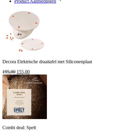
Product Aanbiedingen
Decora Elektrische draaitafel met Siliconenplaat
Oorspronkelijke
Huidige
195,00
155,00
prijs
prijs
was:
is:
195,00.
155,00.
Combi deal: Spelt