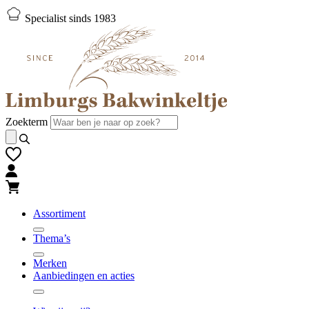
Naar
Naar
Specialist sinds 1983
hoofd-
footer
inhoud
gaan
gaan
Zoekterm
Assortiment
Thema’s
Merken
Aanbiedingen en acties