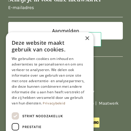
E-
mailadres
×
Deze website maakt
gebruik van cookies.
We gebruiken cookies om inhoud en
advertenties te personaliseren en om ons
verkeer te analyseren. We delen ook
informatie over uw gebruik van onze site
met onze advertentie- en analysepartners,
die deze kunnen combineren met andere
informatie die u aan hen heeft verstrekt of
Al onze prijzen zijn incl. BTW
die zij hebben verzameld door uw gebruik
van hun diensten.
© Copyright 2026 Limburgs Bakwinkeltje |
Maatwerk
Privacybeleid
website webmix
STRIKT NOODZAKELIJK
PRESTATIE