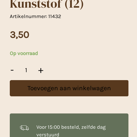
Kunststof (12)
Artikelnummer:
11432
3,50
Op voorraad
Hulst
-
+
Met
Paddenstoel
Kunststof
Toevoegen aan winkelwagen
(12)
aantal
Voor 15:00 besteld, zelfde dag
verstuurd