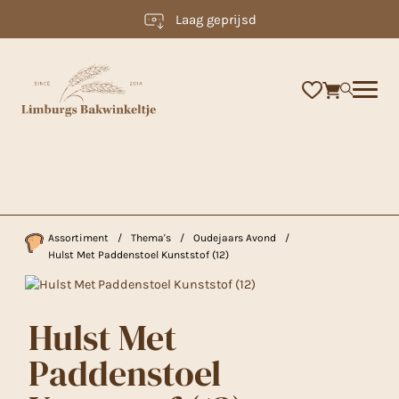
Laag geprijsd
×
Assortiment
/
Thema's
/
Oudejaars Avond
/
Hulst Met Paddenstoel Kunststof (12)
Hulst Met
Paddenstoel