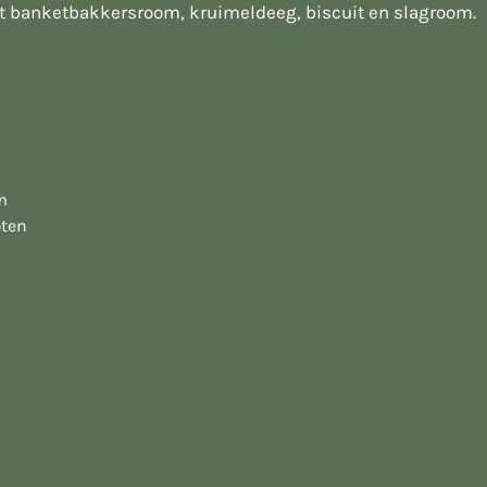
et banketbakkersroom, kruimeldeeg, biscuit en slagroom.
m
pten