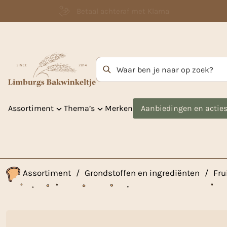
Betaal achteraf met Klarna
Zoekterm
Assortiment
Thema’s
Merken
Aanbiedingen en actie
Assortiment
/
Grondstoffen en ingrediënten
/
Fru