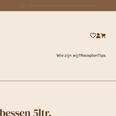
2000 + artikelen uit voorraad leverbaar
Wie zijn wij?
Recepten
Tips
bessen 5ltr.