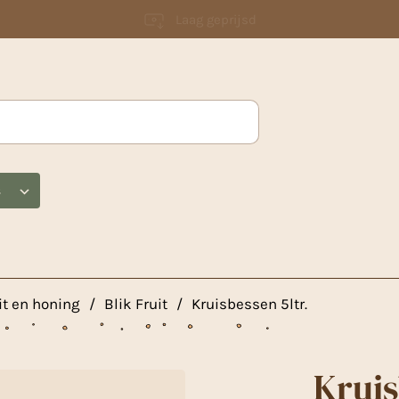
Laag geprijsd
s
it en honing
/
Blik Fruit
/
Kruisbessen 5ltr.
Kruis