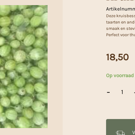
Artikelnum
Deze kruisbess
taarten en and
smaak en stevi
Perfect voor t
18,50
Op voorraad
Kruisbessen
-
5ltr.
aantal
V