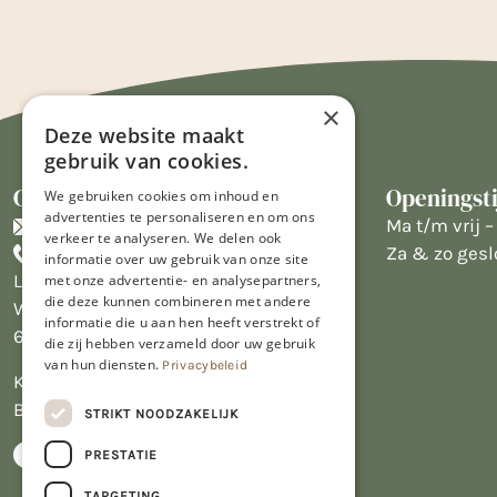
×
Deze website maakt
gebruik van cookies.
Contact
Openingst
We gebruiken cookies om inhoud en
advertenties te personaliseren en om ons
info@limburgsbakwinkeltje.nl
Ma t/m vrij – 
verkeer te analyseren. We delen ook
+31455226693
Za & zo gesl
informatie over uw gebruik van onze site
Limburgs Bakwinkeltje
met onze advertentie- en analysepartners,
die deze kunnen combineren met andere
Wijngaardsweg 16
informatie die u aan hen heeft verstrekt of
6412 PJ Heerlen
die zij hebben verzameld door uw gebruik
van hun diensten.
Privacybeleid
KVK 14069470
BTW NL809913914.B01
STRIKT NOODZAKELIJK
PRESTATIE
TARGETING