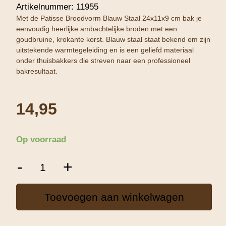
Artikelnummer:
11955
Met de Patisse Broodvorm Blauw Staal 24x11x9 cm bak je
eenvoudig heerlijke ambachtelijke broden met een
goudbruine, krokante korst. Blauw staal staat bekend om zijn
uitstekende warmtegeleiding en is een geliefd materiaal
onder thuisbakkers die streven naar een professioneel
bakresultaat.
14,95
Op voorraad
Patisse
-
+
Broodvorm
Blauw
Staal
Toevoegen aan winkelwagen
(20cm)
aantal