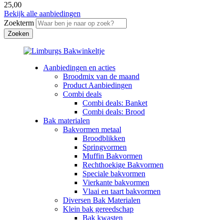
25,00
Bekijk alle aanbiedingen
Zoekterm
Aanbiedingen en acties
Broodmix van de maand
Product Aanbiedingen
Combi deals
Combi deals: Banket
Combi deals: Brood
Bak materialen
Bakvormen metaal
Broodblikken
Springvormen
Muffin Bakvormen
Rechthoekige Bakvormen
Speciale bakvormen
Vierkante bakvormen
Vlaai en taart bakvormen
Diversen Bak Materialen
Klein bak gereedschap
Bak kwasten