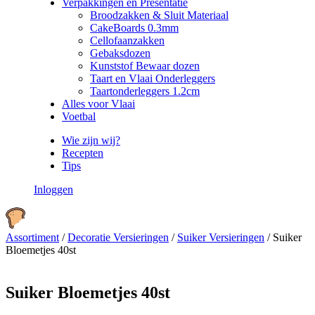
Verpakkingen en Presentatie
Broodzakken & Sluit Materiaal
CakeBoards 0.3mm
Cellofaanzakken
Gebaksdozen
Kunststof Bewaar dozen
Taart en Vlaai Onderleggers
Taartonderleggers 1.2cm
Alles voor Vlaai
Voetbal
Wie zijn wij?
Recepten
Tips
Inloggen
Assortiment
/
Decoratie Versieringen
/
Suiker Versieringen
/
Suiker
Bloemetjes 40st
Suiker Bloemetjes 40st