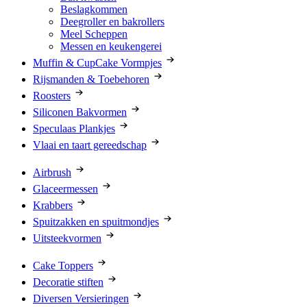
Beslagkommen
Deegroller en bakrollers
Meel Scheppen
Messen en keukengerei
Muffin & CupCake Vormpjes
Rijsmanden & Toebehoren
Roosters
Siliconen Bakvormen
Speculaas Plankjes
Vlaai en taart gereedschap
Airbrush
Glaceermessen
Krabbers
Spuitzakken en spuitmondjes
Uitsteekvormen
Cake Toppers
Decoratie stiften
Diversen Versieringen