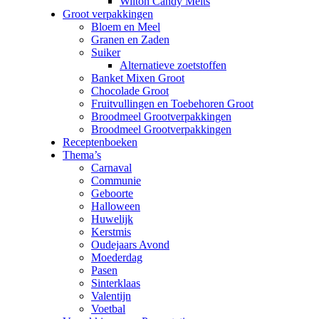
Wilton Candy Melts
Groot verpakkingen
Bloem en Meel
Granen en Zaden
Suiker
Alternatieve zoetstoffen
Banket Mixen Groot
Chocolade Groot
Fruitvullingen en Toebehoren Groot
Broodmeel Grootverpakkingen
Broodmeel Grootverpakkingen
Receptenboeken
Thema’s
Carnaval
Communie
Geboorte
Halloween
Huwelijk
Kerstmis
Oudejaars Avond
Moederdag
Pasen
Sinterklaas
Valentijn
Voetbal