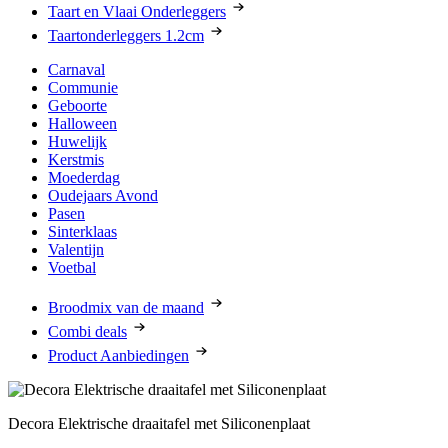
Taart en Vlaai Onderleggers
Taartonderleggers 1.2cm
Carnaval
Communie
Geboorte
Halloween
Huwelijk
Kerstmis
Moederdag
Oudejaars Avond
Pasen
Sinterklaas
Valentijn
Voetbal
Broodmix van de maand
Combi deals
Product Aanbiedingen
Decora Elektrische draaitafel met Siliconenplaat