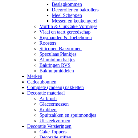
Beslagkommen
Deegroller en bakrollers
Meel Scheppen
Messen en keukengerei
Muffin & CupCake Vormpjes
Vlaai en taart gereedschap
Rijsmanden & Toebehoren
Roosters
Siliconen Bakvormen
Speculaas Plankjes
Aluminium bakjes
Bakringen RVS
Bakhulpmiddelen
Merken
Cadeaubonnen
Complete (cadeau) pakketten
Decoratie materiaal
Airbrush
Glaceermessen
Krabbers
Spuitzakken en spuitmondjes
Uitsteekvormen
Decoratie Versieringen
Cake Toppers
Decoratie stiften