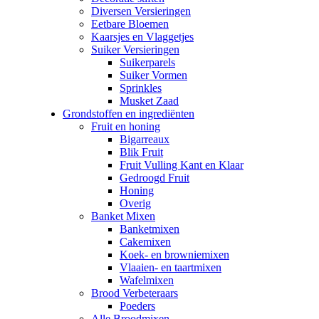
Diversen Versieringen
Eetbare Bloemen
Kaarsjes en Vlaggetjes
Suiker Versieringen
Suikerparels
Suiker Vormen
Sprinkles
Musket Zaad
Grondstoffen en ingrediënten
Fruit en honing
Bigarreaux
Blik Fruit
Fruit Vulling Kant en Klaar
Gedroogd Fruit
Honing
Overig
Banket Mixen
Banketmixen
Cakemixen
Koek- en browniemixen
Vlaaien- en taartmixen
Wafelmixen
Brood Verbeteraars
Poeders
Alle Broodmixen