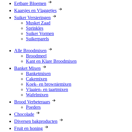
Eetbare Bloemen
Kaarsjes en Vlaggetjes
Suiker Versieringen
Musket Zaad
Sprinkles
Suiker Vormen
Suikerparels
Alle Broodmixen
Broodmeel
Kant en Klare Broodmixen
Banket Mixen
Banketmixen
Cakemixen
Koek- en browniemixen
Vlaaien- en taartmixen
Wafelmixen
Brood Verbeteraars
Poeders
Chocolade
Diversen bakproducten
Fruit en honing