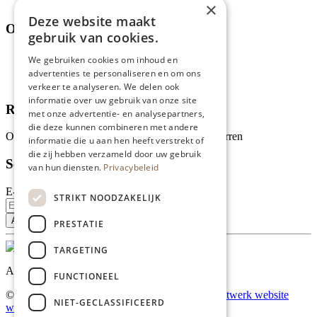
Thema's
×
Deze website maakt
Over ons
gebruik van cookies.
Wie zijn wij?
We gebruiken cookies om inhoud en
Recepten
advertenties te personaliseren en om ons
Tips
verkeer te analyseren. We delen ook
informatie over uw gebruik van onze site
Recensies
met onze advertentie- en analysepartners,
die deze kunnen combineren met andere
Onze klanten waarderen ons met 4.9 van de 5 sterren
informatie die u aan hen heeft verstrekt of
die zij hebben verzameld door uw gebruik
Schrijf je in voor onze nieuwsbrief
van hun diensten.
Privacybeleid
E-mailadres
STRIKT NOODZAKELIJK
PRESTATIE
TARGETING
Al onze prijzen zijn incl. BTW
FUNCTIONEEL
© Copyright 2026 Limburgs Bakwinkeltje |
Maatwerk website
NIET-GECLASSIFICEERD
webmix