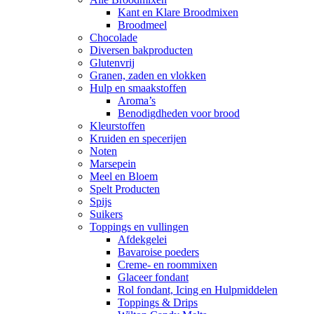
Kant en Klare Broodmixen
Broodmeel
Chocolade
Diversen bakproducten
Glutenvrij
Granen, zaden en vlokken
Hulp en smaakstoffen
Aroma’s
Benodigdheden voor brood
Kleurstoffen
Kruiden en specerijen
Noten
Marsepein
Meel en Bloem
Spelt Producten
Spijs
Suikers
Toppings en vullingen
Afdekgelei
Bavaroise poeders
Creme- en roommixen
Glaceer fondant
Rol fondant, Icing en Hulpmiddelen
Toppings & Drips