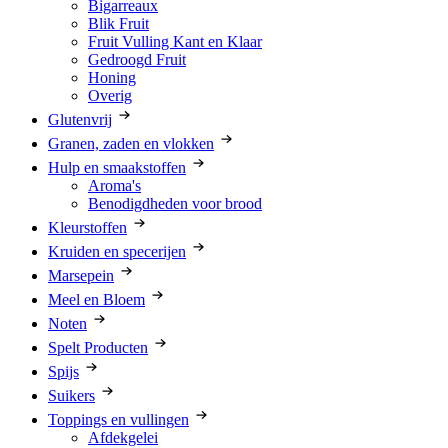
Bigarreaux
Blik Fruit
Fruit Vulling Kant en Klaar
Gedroogd Fruit
Honing
Overig
Glutenvrij
Granen, zaden en vlokken
Hulp en smaakstoffen
Aroma's
Benodigdheden voor brood
Kleurstoffen
Kruiden en specerijen
Marsepein
Meel en Bloem
Noten
Spelt Producten
Spijs
Suikers
Toppings en vullingen
Afdekgelei