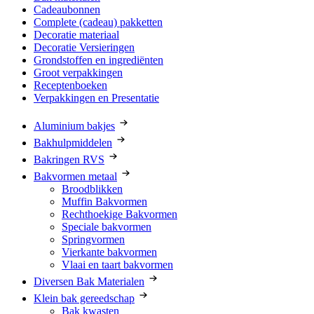
Cadeaubonnen
Complete (cadeau) pakketten
Decoratie materiaal
Decoratie Versieringen
Grondstoffen en ingrediënten
Groot verpakkingen
Receptenboeken
Verpakkingen en Presentatie
Aluminium bakjes
Bakhulpmiddelen
Bakringen RVS
Bakvormen metaal
Broodblikken
Muffin Bakvormen
Rechthoekige Bakvormen
Speciale bakvormen
Springvormen
Vierkante bakvormen
Vlaai en taart bakvormen
Diversen Bak Materialen
Klein bak gereedschap
Bak kwasten