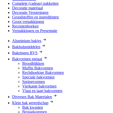
Complete (cadeau) pakketten
Decoratie materiaal
Decoratie Versieringen
Grondstoffen en ingrediënten
Groot verpakkingen
Receptenboeken
Verpakkingen en Presentatie
Aluminium bakjes
Bakhulpmiddelen
Bakringen RVS
Bakvormen metaal
Broodblikken
Muffin Bakvormen
Rechthoekige Bakvormen
Speciale bakvormen
Springvormen
Vierkante bakvormen
Vlaai en taart bakvormen
Diversen Bak Materialen
Klein bak gereedschap
Bak kwasten
Beslagkommen