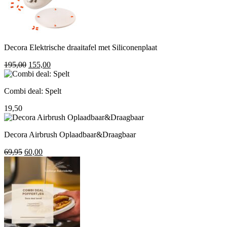
Decora Elektrische draaitafel met Siliconenplaat
Oorspronkelijke
Huidige
195,00
155,00
prijs
prijs
was:
is:
Combi deal: Spelt
195,00.
155,00.
19,50
Decora Airbrush Oplaadbaar&Draagbaar
Oorspronkelijke
Huidige
69,95
60,00
prijs
prijs
was:
is:
69,95.
60,00.