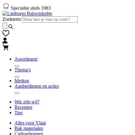
Naar
Naar
Specialist sinds 1983
hoofd-
footer
inhoud
gaan
Zoekterm
gaan
Assortiment
Thema’s
Merken
Aanbiedingen en acties
Wie zijn wij?
Recepten
Tips
Alles voor Vlaai
Bak materialen
Cadeaubonnen