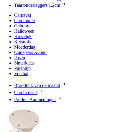
Taartonderleggers 1.2cm
Carnaval
Communie
Geboorte
Halloween
Huwelijk
Kerstmis
Moederdag
Oudejaars Avond
Pasen
Sinterklaas
Valentijn
Voetbal
Broodmix van de maand
Combi deals
Product Aanbiedingen