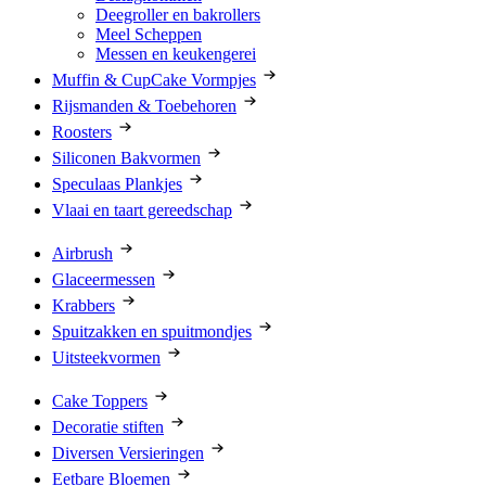
Deegroller en bakrollers
Meel Scheppen
Messen en keukengerei
Muffin & CupCake Vormpjes
Rijsmanden & Toebehoren
Roosters
Siliconen Bakvormen
Speculaas Plankjes
Vlaai en taart gereedschap
Airbrush
Glaceermessen
Krabbers
Spuitzakken en spuitmondjes
Uitsteekvormen
Cake Toppers
Decoratie stiften
Diversen Versieringen
Eetbare Bloemen