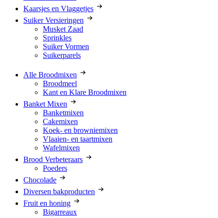
Kaarsjes en Vlaggetjes
Suiker Versieringen
Musket Zaad
Sprinkles
Suiker Vormen
Suikerparels
Alle Broodmixen
Broodmeel
Kant en Klare Broodmixen
Banket Mixen
Banketmixen
Cakemixen
Koek- en browniemixen
Vlaaien- en taartmixen
Wafelmixen
Brood Verbeteraars
Poeders
Chocolade
Diversen bakproducten
Fruit en honing
Bigarreaux