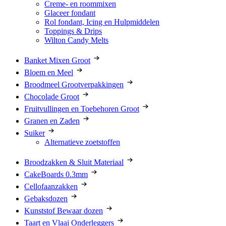
Creme- en roommixen
Glaceer fondant
Rol fondant, Icing en Hulpmiddelen
Toppings & Drips
Wilton Candy Melts
Banket Mixen Groot
Bloem en Meel
Broodmeel Grootverpakkingen
Chocolade Groot
Fruitvullingen en Toebehoren Groot
Granen en Zaden
Suiker
Alternatieve zoetstoffen
Broodzakken & Sluit Materiaal
CakeBoards 0.3mm
Cellofaanzakken
Gebaksdozen
Kunststof Bewaar dozen
Taart en Vlaai Onderleggers