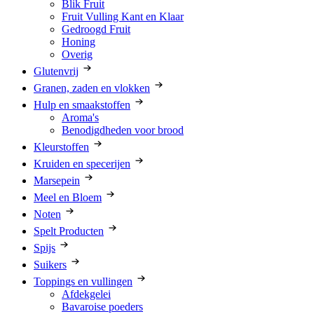
Blik Fruit
Fruit Vulling Kant en Klaar
Gedroogd Fruit
Honing
Overig
Glutenvrij
Granen, zaden en vlokken
Hulp en smaakstoffen
Aroma's
Benodigdheden voor brood
Kleurstoffen
Kruiden en specerijen
Marsepein
Meel en Bloem
Noten
Spelt Producten
Spijs
Suikers
Toppings en vullingen
Afdekgelei
Bavaroise poeders