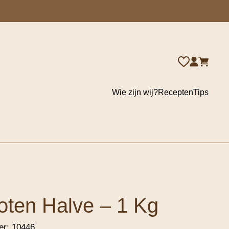
Wie zijn wij?
Recepten
Tips
oten Halve – 1 Kg
er:
10446