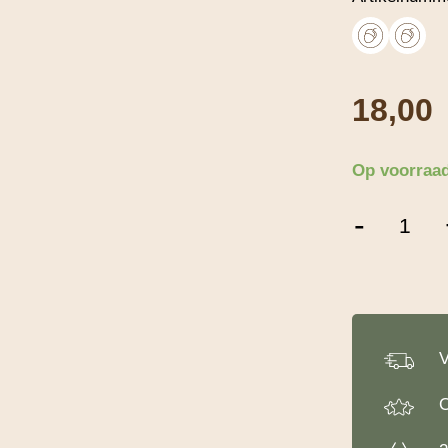
18,00
Op voorraa
Walnoten
-
Halve
-
1
Kg
aantal
V
O