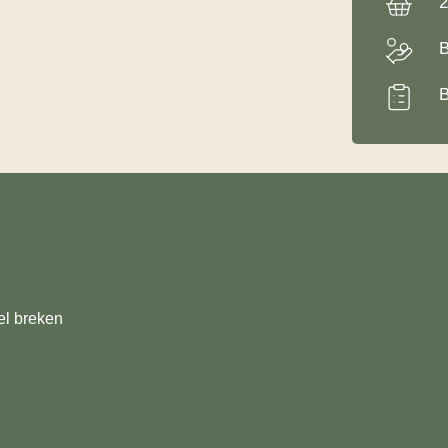
2
B
B
el breken