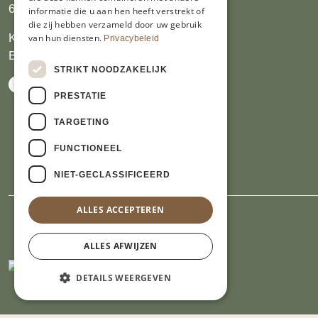
6412 PJ Heerlen
informatie die u aan hen heeft verstrekt of
die zij hebben verzameld door uw gebruik
KVK 14069470
van hun diensten.
Privacybeleid
BTW NL809913914.B01
STRIKT NOODZAKELIJK
PRESTATIE
TARGETING
FUNCTIONEEL
NIET-GECLASSIFICEERD
ALLES ACCEPTEREN
ALLES AFWIJZEN
DETAILS WEERGEVEN