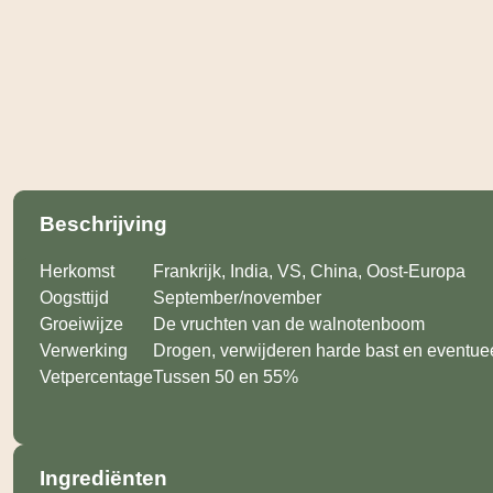
Beschrijving
Herkomst
Frankrijk, India, VS, China, Oost-Europa
Oogsttijd
September/november
Groeiwijze
De vruchten van de walnotenboom
Verwerking
Drogen, verwijderen harde bast en eventue
Vetpercentage
Tussen 50 en 55%
Ingrediënten