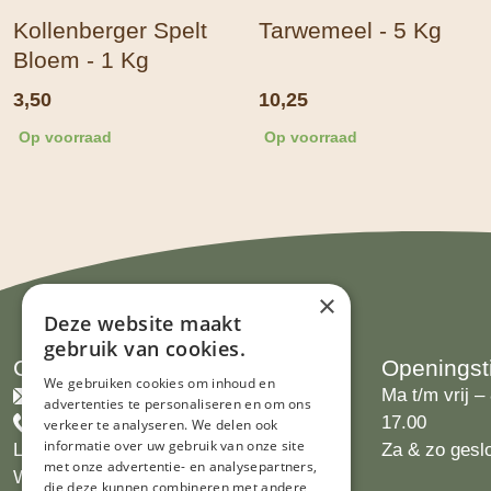
Kollenberger Spelt
Tarwemeel - 5 Kg
Bloem - 1 Kg
3,50
10,25
Op voorraad
Op voorraad
×
Deze website maakt
gebruik van cookies.
Contact
Openingst
We gebruiken cookies om inhoud en
info@limburgsbakwinkeltje.nl
Ma t/m vrij – 
advertenties te personaliseren en om ons
+31455226693
17.00
verkeer te analyseren. We delen ook
informatie over uw gebruik van onze site
Limburgs Bakwinkeltje
Za & zo gesl
met onze advertentie- en analysepartners,
Wijngaardsweg 16
die deze kunnen combineren met andere