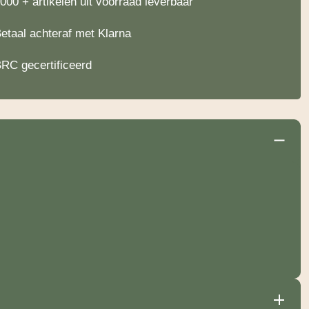
000 + artikelen uit voorraad leverbaar
etaal achteraf met Klarna
RC gecertificeerd