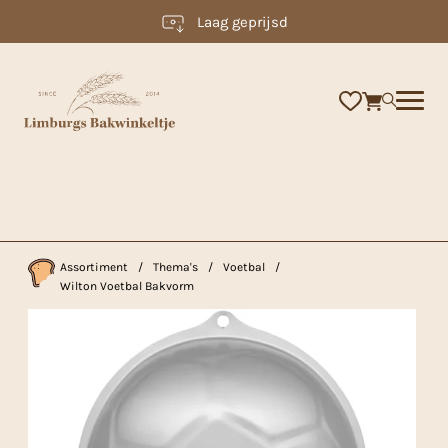
Laag geprijsd
×
Assortiment
/
Thema's
/
Voetbal
/
Wilton Voetbal Bakvorm