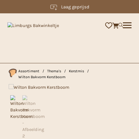
Laag geprijsd
×
Assortiment
/
Thema's
/
Kerstmis
/
Wilton Bakvorm Kerstboom